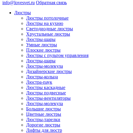
info@lovesvet.ru
Обратная связь
Люстры
Люстры потолочные
Люстры на кухню
Светодиодные люстры
Хрустальные люстры
Люстры-шары
Умные люстры
Плоские люстры
Люстры с пультом управления
Люстры-шары
Люстры-молекула
Дизайнерские люстры
Люстры-кольца
Люстра-паук
Люстры каскадные
Люстры подвесные
Люстры-вентиляторы
Люстры-молекула
Большие люстры
Цветные люстры
Люстры-тарелки
Дорогие люстры
Лифты для люстр