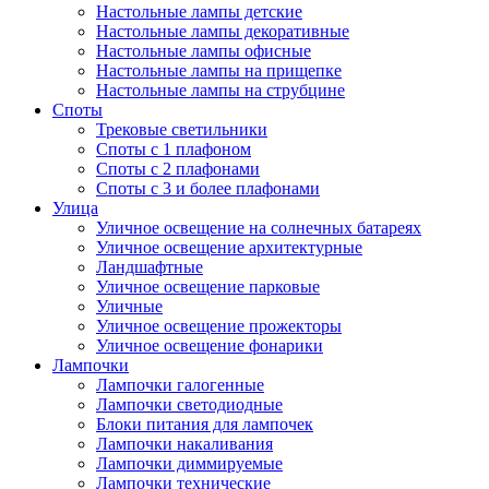
Настольные лампы детские
Настольные лампы декоративные
Настольные лампы офисные
Настольные лампы на прищепке
Настольные лампы на струбцине
Споты
Трековые светильники
Споты с 1 плафоном
Споты с 2 плафонами
Споты с 3 и более плафонами
Улица
Уличное освещение на солнечных батареях
Уличное освещение архитектурные
Ландшафтные
Уличное освещение парковые
Уличные
Уличное освещение прожекторы
Уличное освещение фонарики
Лампочки
Лампочки галогенные
Лампочки светодиодные
Блоки питания для лампочек
Лампочки накаливания
Лампочки диммируемые
Лампочки технические