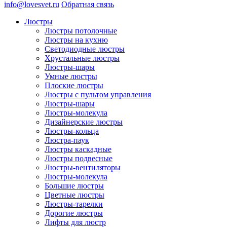
info@lovesvet.ru
Обратная связь
Люстры
Люстры потолочные
Люстры на кухню
Светодиодные люстры
Хрустальные люстры
Люстры-шары
Умные люстры
Плоские люстры
Люстры с пультом управления
Люстры-шары
Люстры-молекула
Дизайнерские люстры
Люстры-кольца
Люстра-паук
Люстры каскадные
Люстры подвесные
Люстры-вентиляторы
Люстры-молекула
Большие люстры
Цветные люстры
Люстры-тарелки
Дорогие люстры
Лифты для люстр