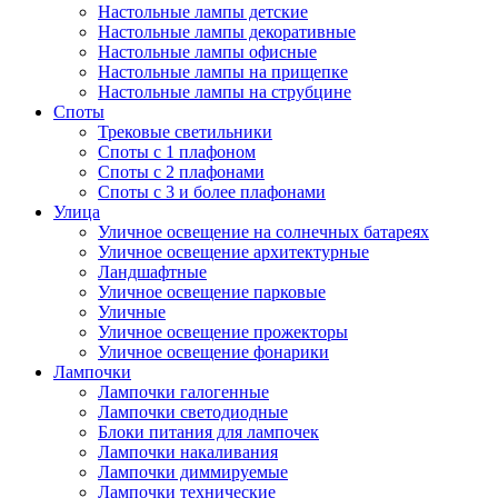
Настольные лампы детские
Настольные лампы декоративные
Настольные лампы офисные
Настольные лампы на прищепке
Настольные лампы на струбцине
Споты
Трековые светильники
Споты с 1 плафоном
Споты с 2 плафонами
Споты с 3 и более плафонами
Улица
Уличное освещение на солнечных батареях
Уличное освещение архитектурные
Ландшафтные
Уличное освещение парковые
Уличные
Уличное освещение прожекторы
Уличное освещение фонарики
Лампочки
Лампочки галогенные
Лампочки светодиодные
Блоки питания для лампочек
Лампочки накаливания
Лампочки диммируемые
Лампочки технические