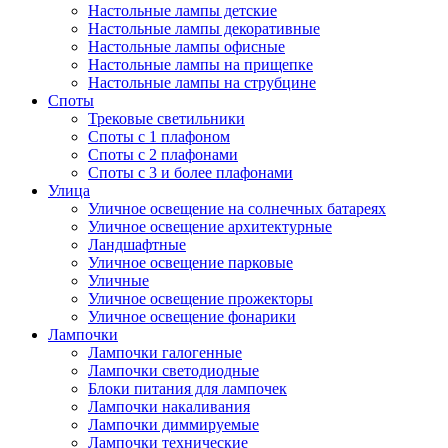
Настольные лампы детские
Настольные лампы декоративные
Настольные лампы офисные
Настольные лампы на прищепке
Настольные лампы на струбцине
Споты
Трековые светильники
Споты с 1 плафоном
Споты с 2 плафонами
Споты с 3 и более плафонами
Улица
Уличное освещение на солнечных батареях
Уличное освещение архитектурные
Ландшафтные
Уличное освещение парковые
Уличные
Уличное освещение прожекторы
Уличное освещение фонарики
Лампочки
Лампочки галогенные
Лампочки светодиодные
Блоки питания для лампочек
Лампочки накаливания
Лампочки диммируемые
Лампочки технические