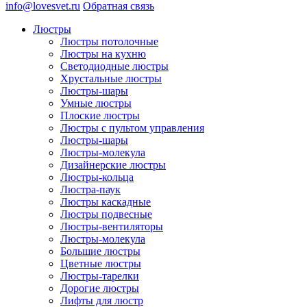
info@lovesvet.ru
Обратная связь
Люстры
Люстры потолочные
Люстры на кухню
Светодиодные люстры
Хрустальные люстры
Люстры-шары
Умные люстры
Плоские люстры
Люстры с пультом управления
Люстры-шары
Люстры-молекула
Дизайнерские люстры
Люстры-кольца
Люстра-паук
Люстры каскадные
Люстры подвесные
Люстры-вентиляторы
Люстры-молекула
Большие люстры
Цветные люстры
Люстры-тарелки
Дорогие люстры
Лифты для люстр