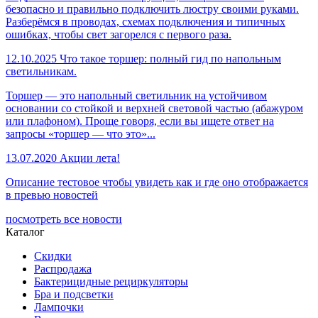
безопасно и правильно подключить люстру своими руками.
Разберёмся в проводах, схемах подключения и типичных
ошибках, чтобы свет загорелся с первого раза.
12.10.2025
Что такое торшер: полный гид по напольным
светильникам.
Торшер — это напольный светильник на устойчивом
основании со стойкой и верхней световой частью (абажуром
или плафоном). Проще говоря, если вы ищете ответ на
запросы «торшер — что это»...
13.07.2020
Акции лета!
Описание тестовое чтобы увидеть как и где оно отображается
в превью новостей
посмотреть все новости
Каталог
Скидки
Распродажа
Бактерицидные рециркуляторы
Бра и подсветки
Лампочки