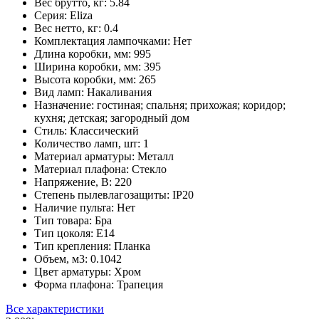
Вес брутто, кг:
5.84
Серия:
Eliza
Вес нетто, кг:
0.4
Комплектация лампочками:
Нет
Длина коробки, мм:
995
Ширина коробки, мм:
395
Высота коробки, мм:
265
Вид ламп:
Накаливания
Назначение:
гостиная; спальня; прихожая; коридор;
кухня; детская; загородный дом
Стиль:
Классический
Количество ламп, шт:
1
Материал арматуры:
Металл
Материал плафона:
Стекло
Напряжение, В:
220
Степень пылевлагозащиты:
IP20
Наличие пульта:
Нет
Тип товара:
Бра
Тип цоколя:
E14
Тип крепления:
Планка
Объем, м3:
0.1042
Цвет арматуры:
Хром
Форма плафона:
Трапеция
Все характеристики