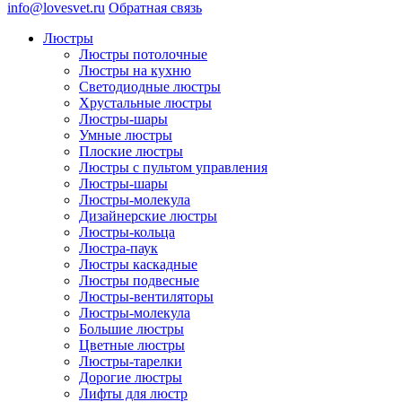
info@lovesvet.ru
Обратная связь
Люстры
Люстры потолочные
Люстры на кухню
Светодиодные люстры
Хрустальные люстры
Люстры-шары
Умные люстры
Плоские люстры
Люстры с пультом управления
Люстры-шары
Люстры-молекула
Дизайнерские люстры
Люстры-кольца
Люстра-паук
Люстры каскадные
Люстры подвесные
Люстры-вентиляторы
Люстры-молекула
Большие люстры
Цветные люстры
Люстры-тарелки
Дорогие люстры
Лифты для люстр