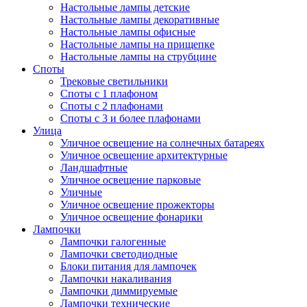
Настольные лампы детские
Настольные лампы декоративные
Настольные лампы офисные
Настольные лампы на прищепке
Настольные лампы на струбцине
Споты
Трековые светильники
Споты с 1 плафоном
Споты с 2 плафонами
Споты с 3 и более плафонами
Улица
Уличное освещение на солнечных батареях
Уличное освещение архитектурные
Ландшафтные
Уличное освещение парковые
Уличные
Уличное освещение прожекторы
Уличное освещение фонарики
Лампочки
Лампочки галогенные
Лампочки светодиодные
Блоки питания для лампочек
Лампочки накаливания
Лампочки диммируемые
Лампочки технические