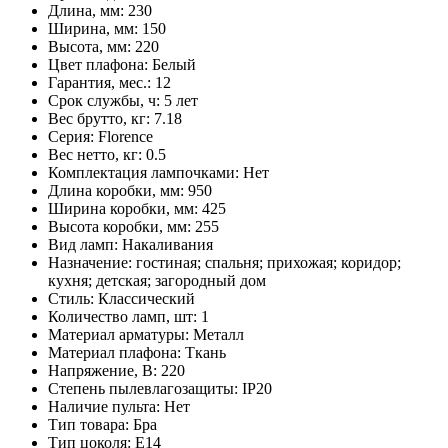
Длина, мм:
230
Ширина, мм:
150
Высота, мм:
220
Цвет плафона:
Белый
Гарантия, мес.:
12
Срок службы, ч:
5 лет
Вес брутто, кг:
7.18
Серия:
Florence
Вес нетто, кг:
0.5
Комплектация лампочками:
Нет
Длина коробки, мм:
950
Ширина коробки, мм:
425
Высота коробки, мм:
255
Вид ламп:
Накаливания
Назначение:
гостиная; спальня; прихожая; коридор;
кухня; детская; загородный дом
Стиль:
Классический
Количество ламп, шт:
1
Материал арматуры:
Металл
Материал плафона:
Ткань
Напряжение, В:
220
Степень пылевлагозащиты:
IP20
Наличие пульта:
Нет
Тип товара:
Бра
Тип цоколя:
E14