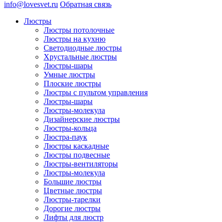
info@lovesvet.ru
Обратная связь
Люстры
Люстры потолочные
Люстры на кухню
Светодиодные люстры
Хрустальные люстры
Люстры-шары
Умные люстры
Плоские люстры
Люстры с пультом управления
Люстры-шары
Люстры-молекула
Дизайнерские люстры
Люстры-кольца
Люстра-паук
Люстры каскадные
Люстры подвесные
Люстры-вентиляторы
Люстры-молекула
Большие люстры
Цветные люстры
Люстры-тарелки
Дорогие люстры
Лифты для люстр