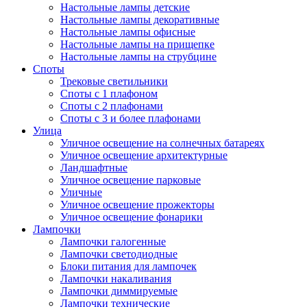
Настольные лампы детские
Настольные лампы декоративные
Настольные лампы офисные
Настольные лампы на прищепке
Настольные лампы на струбцине
Споты
Трековые светильники
Споты с 1 плафоном
Споты с 2 плафонами
Споты с 3 и более плафонами
Улица
Уличное освещение на солнечных батареях
Уличное освещение архитектурные
Ландшафтные
Уличное освещение парковые
Уличные
Уличное освещение прожекторы
Уличное освещение фонарики
Лампочки
Лампочки галогенные
Лампочки светодиодные
Блоки питания для лампочек
Лампочки накаливания
Лампочки диммируемые
Лампочки технические