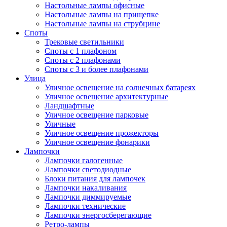
Настольные лампы офисные
Настольные лампы на прищепке
Настольные лампы на струбцине
Споты
Трековые светильники
Споты с 1 плафоном
Споты с 2 плафонами
Споты с 3 и более плафонами
Улица
Уличное освещение на солнечных батареях
Уличное освещение архитектурные
Ландшафтные
Уличное освещение парковые
Уличные
Уличное освещение прожекторы
Уличное освещение фонарики
Лампочки
Лампочки галогенные
Лампочки светодиодные
Блоки питания для лампочек
Лампочки накаливания
Лампочки диммируемые
Лампочки технические
Лампочки энергосберегающие
Ретро-лампы