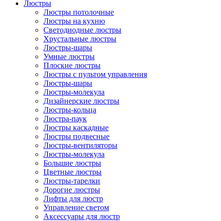
Люстры
Люстры потолочные
Люстры на кухню
Светодиодные люстры
Хрустальные люстры
Люстры-шары
Умные люстры
Плоские люстры
Люстры с пультом управления
Люстры-шары
Люстры-молекула
Дизайнерские люстры
Люстры-кольца
Люстра-паук
Люстры каскадные
Люстры подвесные
Люстры-вентиляторы
Люстры-молекула
Большие люстры
Цветные люстры
Люстры-тарелки
Дорогие люстры
Лифты для люстр
Управление светом
Аксессуары для люстр