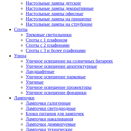
Настольные лампы детские
Настольные лампы декоративные
Настольные лампы офисные
Настольные лампы на прищепке
Настольные лампы на струбцине
Споты
Трековые светильники
Споты с 1 плафоном
Споты с 2 плафонами
Споты с 3 и более плафонами
Улица
Уличное освещение на солнечных батареях
Уличное освещение архитектурные
Ландшафтные
Уличное освещение парковые
Уличные
Уличное освещение прожекторы
Уличное освещение фонарики
Лампочки
Лампочки галогенные
Лампочки светодиодные
Блоки питания для лампочек
Лампочки накаливания
Лампочки диммируемые
Лампочки технические