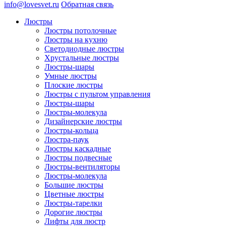
info@lovesvet.ru
Обратная связь
Люстры
Люстры потолочные
Люстры на кухню
Светодиодные люстры
Хрустальные люстры
Люстры-шары
Умные люстры
Плоские люстры
Люстры с пультом управления
Люстры-шары
Люстры-молекула
Дизайнерские люстры
Люстры-кольца
Люстра-паук
Люстры каскадные
Люстры подвесные
Люстры-вентиляторы
Люстры-молекула
Большие люстры
Цветные люстры
Люстры-тарелки
Дорогие люстры
Лифты для люстр