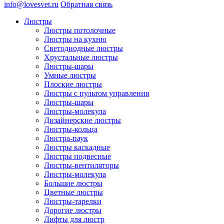
info@lovesvet.ru
Обратная связь
Люстры
Люстры потолочные
Люстры на кухню
Светодиодные люстры
Хрустальные люстры
Люстры-шары
Умные люстры
Плоские люстры
Люстры с пультом управления
Люстры-шары
Люстры-молекула
Дизайнерские люстры
Люстры-кольца
Люстра-паук
Люстры каскадные
Люстры подвесные
Люстры-вентиляторы
Люстры-молекула
Большие люстры
Цветные люстры
Люстры-тарелки
Дорогие люстры
Лифты для люстр