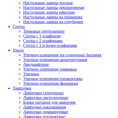
Настольные лампы детские
Настольные лампы декоративные
Настольные лампы офисные
Настольные лампы на прищепке
Настольные лампы на струбцине
Споты
Трековые светильники
Споты с 1 плафоном
Споты с 2 плафонами
Споты с 3 и более плафонами
Улица
Уличное освещение на солнечных батареях
Уличное освещение архитектурные
Ландшафтные
Уличное освещение парковые
Уличные
Уличное освещение прожекторы
Уличное освещение фонарики
Лампочки
Лампочки галогенные
Лампочки светодиодные
Блоки питания для лампочек
Лампочки накаливания
Лампочки диммируемые
Лампочки технические