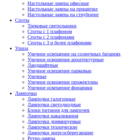
Настольные лампы офисные
Настольные лампы на прищепке
Настольные лампы на струбцине
Споты
Трековые светильники
Споты с 1 плафоном
Споты с 2 плафонами
Споты с 3 и более плафонами
Улица
Уличное освещение на солнечных батареях
Уличное освещение архитектурные
Ландшафтные
Уличное освещение парковые
Уличные
Уличное освещение прожекторы
Уличное освещение фонарики
Лампочки
Лампочки галогенные
Лампочки светодиодные
Блоки питания для лампочек
Лампочки накаливания
Лампочки диммируемые
Лампочки технические
Лампочки энергосберегающие
Ретро-лампы