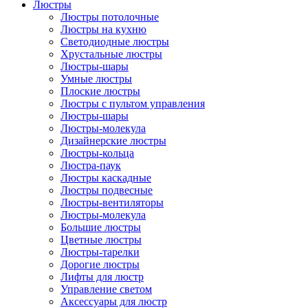
Люстры
Люстры потолочные
Люстры на кухню
Светодиодные люстры
Хрустальные люстры
Люстры-шары
Умные люстры
Плоские люстры
Люстры с пультом управления
Люстры-шары
Люстры-молекула
Дизайнерские люстры
Люстры-кольца
Люстра-паук
Люстры каскадные
Люстры подвесные
Люстры-вентиляторы
Люстры-молекула
Большие люстры
Цветные люстры
Люстры-тарелки
Дорогие люстры
Лифты для люстр
Управление светом
Аксессуары для люстр