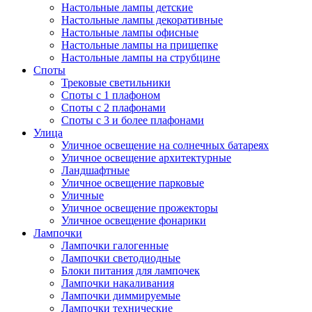
Настольные лампы детские
Настольные лампы декоративные
Настольные лампы офисные
Настольные лампы на прищепке
Настольные лампы на струбцине
Споты
Трековые светильники
Споты с 1 плафоном
Споты с 2 плафонами
Споты с 3 и более плафонами
Улица
Уличное освещение на солнечных батареях
Уличное освещение архитектурные
Ландшафтные
Уличное освещение парковые
Уличные
Уличное освещение прожекторы
Уличное освещение фонарики
Лампочки
Лампочки галогенные
Лампочки светодиодные
Блоки питания для лампочек
Лампочки накаливания
Лампочки диммируемые
Лампочки технические