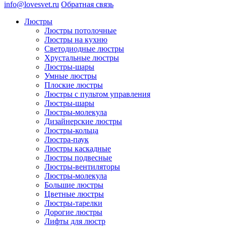
info@lovesvet.ru
Обратная связь
Люстры
Люстры потолочные
Люстры на кухню
Светодиодные люстры
Хрустальные люстры
Люстры-шары
Умные люстры
Плоские люстры
Люстры с пультом управления
Люстры-шары
Люстры-молекула
Дизайнерские люстры
Люстры-кольца
Люстра-паук
Люстры каскадные
Люстры подвесные
Люстры-вентиляторы
Люстры-молекула
Большие люстры
Цветные люстры
Люстры-тарелки
Дорогие люстры
Лифты для люстр