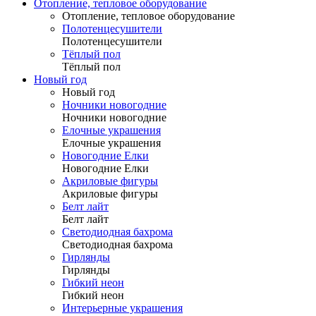
Отопление, тепловое оборудование
Отопление, тепловое оборудование
Полотенцесушители
Полотенцесушители
Тёплый пол
Тёплый пол
Новый год
Новый год
Ночники новогодние
Ночники новогодние
Елочные украшения
Елочные украшения
Новогодние Елки
Новогодние Елки
Акриловые фигуры
Акриловые фигуры
Белт лайт
Белт лайт
Светодиодная бахрома
Светодиодная бахрома
Гирлянды
Гирлянды
Гибкий неон
Гибкий неон
Интерьерные украшения