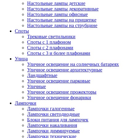
Настольные лампы детские
Настольные лампы декоративные
Настольные лампы офисные
Настольные лампы на прищепке
Настольные лампы на струбцине
Споты
Трековые светильники
Споты с 1 плафоном
Споты с 2 плафонами
Споты с 3 и более плафонами
Улица
Уличное освещение на солнечных батареях
Уличное освещение архитектурные
Ландшафтные
Уличное освещение парковые
Уличные
Уличное освещение прожекторы
Уличное освещение фонарики
Лампочки
Лампочки галогенные
Лампочки светодиодные
Блоки питания для лампочек
Лампочки накаливания
Лампочки диммируемые
Лампочки технические