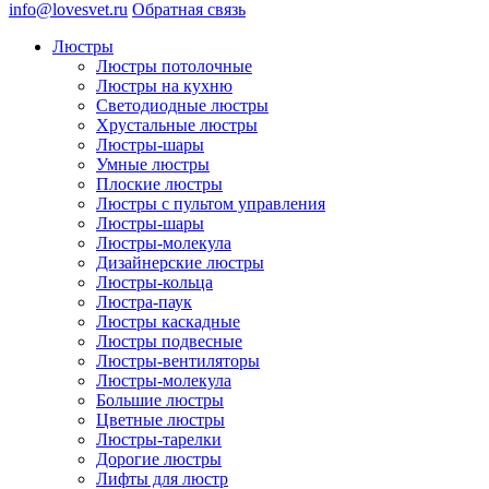
info@lovesvet.ru
Обратная связь
Люстры
Люстры потолочные
Люстры на кухню
Светодиодные люстры
Хрустальные люстры
Люстры-шары
Умные люстры
Плоские люстры
Люстры с пультом управления
Люстры-шары
Люстры-молекула
Дизайнерские люстры
Люстры-кольца
Люстра-паук
Люстры каскадные
Люстры подвесные
Люстры-вентиляторы
Люстры-молекула
Большие люстры
Цветные люстры
Люстры-тарелки
Дорогие люстры
Лифты для люстр