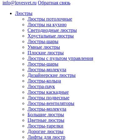
info@lovesvet.ru
Обратная связь
Люстры
Люстры потолочные
Люстры на кухню
Светодиодные люстры
Хрустальные люстры
Люстры-шары
Умные люстры
Плоские люстры
Люстры с пультом управления
Люстры-шары
Люстры-молекула
Дизайнерские люстры
Люстры-кольца
Люстра-паук
Люстры каскадные
Люстры подвесные
Люстры-вентиляторы
Люстры-молекула
Большие люстры
Цветные люстры
Люстры-тарелки
Дорогие люстры
Лифты для люстр