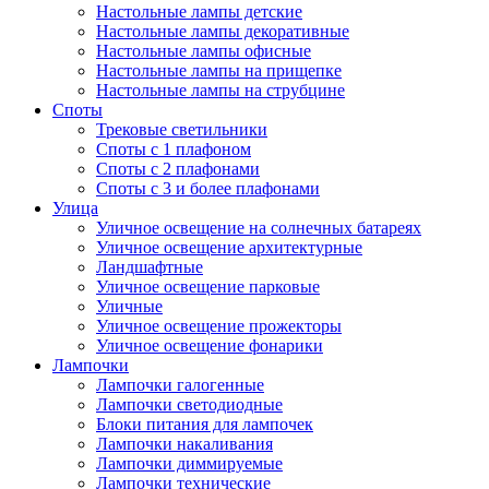
Настольные лампы детские
Настольные лампы декоративные
Настольные лампы офисные
Настольные лампы на прищепке
Настольные лампы на струбцине
Споты
Трековые светильники
Споты с 1 плафоном
Споты с 2 плафонами
Споты с 3 и более плафонами
Улица
Уличное освещение на солнечных батареях
Уличное освещение архитектурные
Ландшафтные
Уличное освещение парковые
Уличные
Уличное освещение прожекторы
Уличное освещение фонарики
Лампочки
Лампочки галогенные
Лампочки светодиодные
Блоки питания для лампочек
Лампочки накаливания
Лампочки диммируемые
Лампочки технические