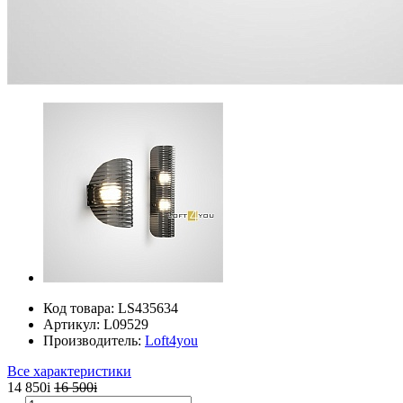
Код товара:
LS435634
Артикул:
L09529
Производитель:
Loft4you
Все характеристики
14 850
i
16 500
i