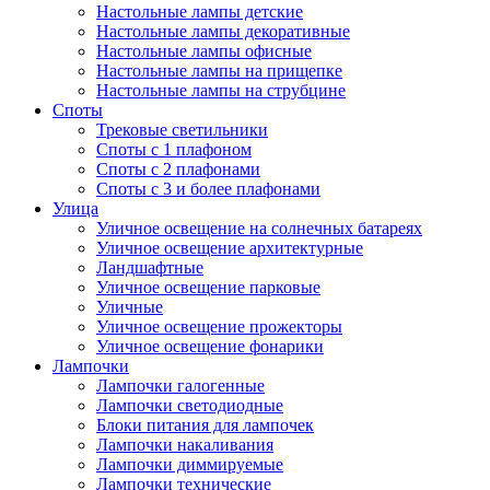
Настольные лампы детские
Настольные лампы декоративные
Настольные лампы офисные
Настольные лампы на прищепке
Настольные лампы на струбцине
Споты
Трековые светильники
Споты с 1 плафоном
Споты с 2 плафонами
Споты с 3 и более плафонами
Улица
Уличное освещение на солнечных батареях
Уличное освещение архитектурные
Ландшафтные
Уличное освещение парковые
Уличные
Уличное освещение прожекторы
Уличное освещение фонарики
Лампочки
Лампочки галогенные
Лампочки светодиодные
Блоки питания для лампочек
Лампочки накаливания
Лампочки диммируемые
Лампочки технические