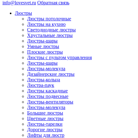
info@lovesvet.ru
Обратная связь
Люстры
Люстры потолочные
Люстры на кухню
Светодиодные люстры
Хрустальные люстры
Люстры-шары
Умные люстры
Плоские люстры
Люстры с пультом управления
Люстры-шары
Люстры-молекула
Дизайнерские люстры
Люстры-кольца
Люстра-паук
Люстры каскадные
Люстры подвесные
Люстры-вентиляторы
Люстры-молекула
Большие люстры
Цветные люстры
Люстры-тарелки
Дорогие люстры
Лифты для люстр