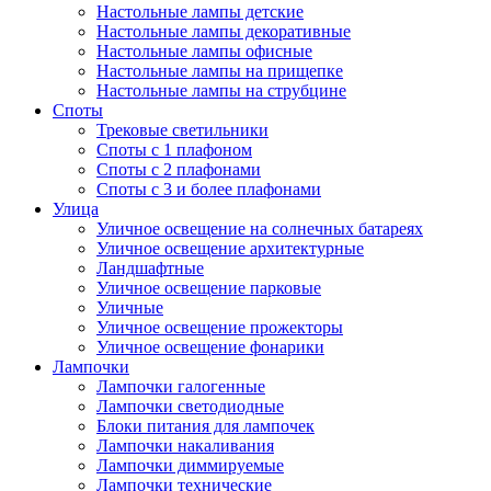
Настольные лампы детские
Настольные лампы декоративные
Настольные лампы офисные
Настольные лампы на прищепке
Настольные лампы на струбцине
Споты
Трековые светильники
Споты с 1 плафоном
Споты с 2 плафонами
Споты с 3 и более плафонами
Улица
Уличное освещение на солнечных батареях
Уличное освещение архитектурные
Ландшафтные
Уличное освещение парковые
Уличные
Уличное освещение прожекторы
Уличное освещение фонарики
Лампочки
Лампочки галогенные
Лампочки светодиодные
Блоки питания для лампочек
Лампочки накаливания
Лампочки диммируемые
Лампочки технические