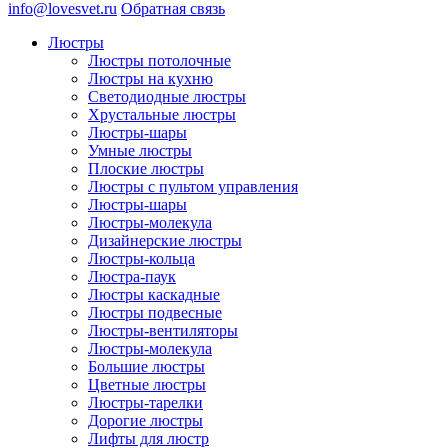
info@lovesvet.ru
Обратная связь
Люстры
Люстры потолочные
Люстры на кухню
Светодиодные люстры
Хрустальные люстры
Люстры-шары
Умные люстры
Плоские люстры
Люстры с пультом управления
Люстры-шары
Люстры-молекула
Дизайнерские люстры
Люстры-кольца
Люстра-паук
Люстры каскадные
Люстры подвесные
Люстры-вентиляторы
Люстры-молекула
Большие люстры
Цветные люстры
Люстры-тарелки
Дорогие люстры
Лифты для люстр