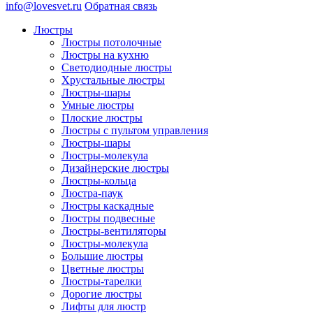
info@lovesvet.ru
Обратная связь
Люстры
Люстры потолочные
Люстры на кухню
Светодиодные люстры
Хрустальные люстры
Люстры-шары
Умные люстры
Плоские люстры
Люстры с пультом управления
Люстры-шары
Люстры-молекула
Дизайнерские люстры
Люстры-кольца
Люстра-паук
Люстры каскадные
Люстры подвесные
Люстры-вентиляторы
Люстры-молекула
Большие люстры
Цветные люстры
Люстры-тарелки
Дорогие люстры
Лифты для люстр