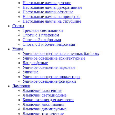
Настольные лампы детские
Настольные лампы декоративные
Настольные лампы офисные
Настольные лампы на прищепке
Настольные лампы на струбцине
Споты
Трековые светильники
Споты с 1 плафоном
Споты с 2 плафонами
Споты с 3 и более плафонами
Улица
Уличное освещение на солнечных батареях
Уличное освещение архитектурные
Ландшафтные
Уличное освещение парковые
Уличные
Уличное освещение прожекторы
Уличное освещение фонарики
Лампочки
Лампочки галогенные
Лампочки светодиодные
Блоки питания для лампочек
Лампочки накаливания
Лампочки диммируемые
Лампочки технические