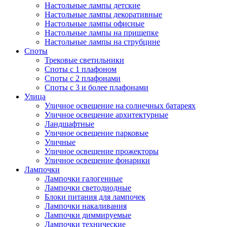
Настольные лампы детские
Настольные лампы декоративные
Настольные лампы офисные
Настольные лампы на прищепке
Настольные лампы на струбцине
Споты
Трековые светильники
Споты с 1 плафоном
Споты с 2 плафонами
Споты с 3 и более плафонами
Улица
Уличное освещение на солнечных батареях
Уличное освещение архитектурные
Ландшафтные
Уличное освещение парковые
Уличные
Уличное освещение прожекторы
Уличное освещение фонарики
Лампочки
Лампочки галогенные
Лампочки светодиодные
Блоки питания для лампочек
Лампочки накаливания
Лампочки диммируемые
Лампочки технические