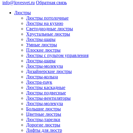
info@lovesvet.ru
Обратная связь
Люстры
Люстры потолочные
Люстры на кухню
Светодиодные люстры
Хрустальные люстры
Люстры-шары
Умные люстры
Плоские люстры
Люстры с пультом управления
Люстры-шары
Люстры-молекула
Дизайнерские люстры
Люстры-кольца
Люстра-паук
Люстры каскадные
Люстры подвесные
Люстры-вентиляторы
Люстры-молекула
Большие люстры
Цветные люстры
Люстры-тарелки
Дорогие люстры
Лифты для люстр