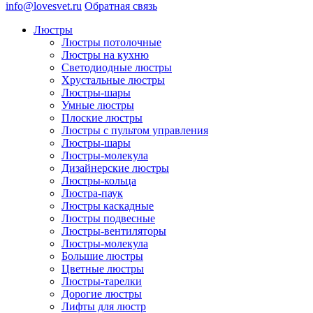
info@lovesvet.ru
Обратная связь
Люстры
Люстры потолочные
Люстры на кухню
Светодиодные люстры
Хрустальные люстры
Люстры-шары
Умные люстры
Плоские люстры
Люстры с пультом управления
Люстры-шары
Люстры-молекула
Дизайнерские люстры
Люстры-кольца
Люстра-паук
Люстры каскадные
Люстры подвесные
Люстры-вентиляторы
Люстры-молекула
Большие люстры
Цветные люстры
Люстры-тарелки
Дорогие люстры
Лифты для люстр