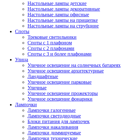
Настольные лампы детские
Настольные лампы декоративные
Настольные лампы офисные
Настольные лампы на прищепке
Настольные лампы на струбцине
Споты
Трековые светильники
Споты с 1 плафоном
Споты с 2 плафонами
Споты с 3 и более плафонами
Улица
Уличное освещение на солнечных батареях
Уличное освещение архитектурные
Ландшафтные
Уличное освещение парковые
Уличные
Уличное освещение прожекторы
Уличное освещение фонарики
Лампочки
Лампочки галогенные
Лампочки светодиодные
Блоки питания для лампочек
Лампочки накаливания
Лампочки диммируемые
Лампочки технические