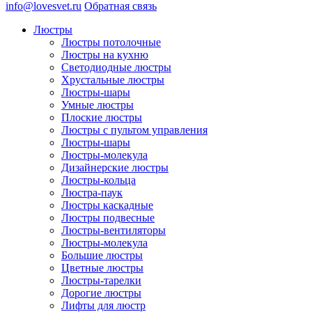
info@lovesvet.ru
Обратная связь
Люстры
Люстры потолочные
Люстры на кухню
Светодиодные люстры
Хрустальные люстры
Люстры-шары
Умные люстры
Плоские люстры
Люстры с пультом управления
Люстры-шары
Люстры-молекула
Дизайнерские люстры
Люстры-кольца
Люстра-паук
Люстры каскадные
Люстры подвесные
Люстры-вентиляторы
Люстры-молекула
Большие люстры
Цветные люстры
Люстры-тарелки
Дорогие люстры
Лифты для люстр