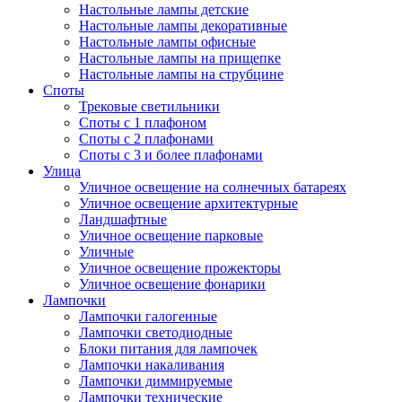
Настольные лампы детские
Настольные лампы декоративные
Настольные лампы офисные
Настольные лампы на прищепке
Настольные лампы на струбцине
Споты
Трековые светильники
Споты с 1 плафоном
Споты с 2 плафонами
Споты с 3 и более плафонами
Улица
Уличное освещение на солнечных батареях
Уличное освещение архитектурные
Ландшафтные
Уличное освещение парковые
Уличные
Уличное освещение прожекторы
Уличное освещение фонарики
Лампочки
Лампочки галогенные
Лампочки светодиодные
Блоки питания для лампочек
Лампочки накаливания
Лампочки диммируемые
Лампочки технические