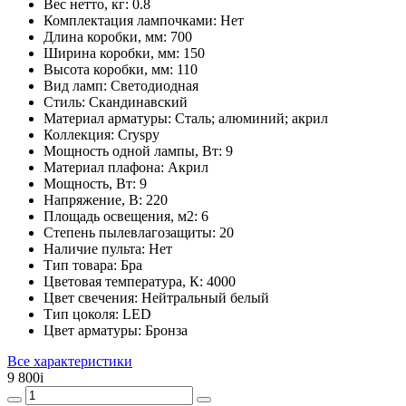
Вес нетто, кг:
0.8
Комплектация лампочками:
Нет
Длина коробки, мм:
700
Ширина коробки, мм:
150
Высота коробки, мм:
110
Вид ламп:
Светодиодная
Стиль:
Скандинавский
Материал арматуры:
Сталь; алюминий; акрил
Коллекция:
Cryspy
Мощность одной лампы, Вт:
9
Материал плафона:
Акрил
Мощность, Вт:
9
Напряжение, В:
220
Площадь освещения, м2:
6
Степень пылевлагозащиты:
20
Наличие пульта:
Нет
Тип товара:
Бра
Цветовая температура, К:
4000
Цвет свечения:
Нейтральный белый
Тип цоколя:
LED
Цвет арматуры:
Бронза
Все характеристики
9 800
i