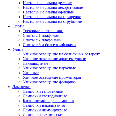
Настольные лампы детские
Настольные лампы декоративные
Настольные лампы офисные
Настольные лампы на прищепке
Настольные лампы на струбцине
Споты
Трековые светильники
Споты с 1 плафоном
Споты с 2 плафонами
Споты с 3 и более плафонами
Улица
Уличное освещение на солнечных батареях
Уличное освещение архитектурные
Ландшафтные
Уличное освещение парковые
Уличные
Уличное освещение прожекторы
Уличное освещение фонарики
Лампочки
Лампочки галогенные
Лампочки светодиодные
Блоки питания для лампочек
Лампочки накаливания
Лампочки диммируемые
Лампочки технические