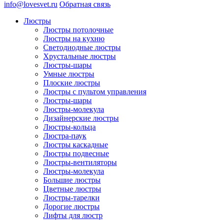
info@lovesvet.ru
Обратная связь
Люстры
Люстры потолочные
Люстры на кухню
Светодиодные люстры
Хрустальные люстры
Люстры-шары
Умные люстры
Плоские люстры
Люстры с пультом управления
Люстры-шары
Люстры-молекула
Дизайнерские люстры
Люстры-кольца
Люстра-паук
Люстры каскадные
Люстры подвесные
Люстры-вентиляторы
Люстры-молекула
Большие люстры
Цветные люстры
Люстры-тарелки
Дорогие люстры
Лифты для люстр