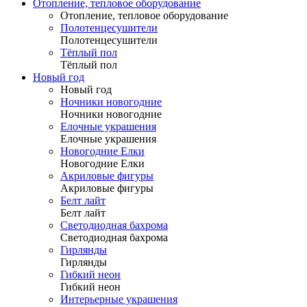
Отопление, тепловое оборудование
Отопление, тепловое оборудование
Полотенцесушители
Полотенцесушители
Тёплый пол
Тёплый пол
Новый год
Новый год
Ночники новогодние
Ночники новогодние
Елочные украшения
Елочные украшения
Новогодние Елки
Новогодние Елки
Акриловые фигуры
Акриловые фигуры
Белт лайт
Белт лайт
Светодиодная бахрома
Светодиодная бахрома
Гирлянды
Гирлянды
Гибкий неон
Гибкий неон
Интерьерные украшения