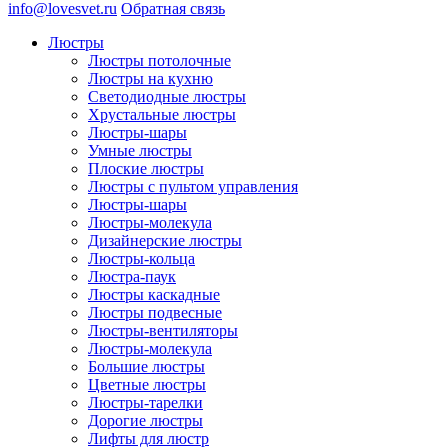
info@lovesvet.ru
Обратная связь
Люстры
Люстры потолочные
Люстры на кухню
Светодиодные люстры
Хрустальные люстры
Люстры-шары
Умные люстры
Плоские люстры
Люстры с пультом управления
Люстры-шары
Люстры-молекула
Дизайнерские люстры
Люстры-кольца
Люстра-паук
Люстры каскадные
Люстры подвесные
Люстры-вентиляторы
Люстры-молекула
Большие люстры
Цветные люстры
Люстры-тарелки
Дорогие люстры
Лифты для люстр