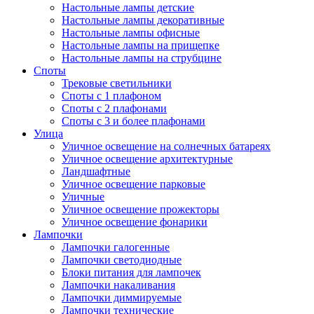
Настольные лампы детские
Настольные лампы декоративные
Настольные лампы офисные
Настольные лампы на прищепке
Настольные лампы на струбцине
Споты
Трековые светильники
Споты с 1 плафоном
Споты с 2 плафонами
Споты с 3 и более плафонами
Улица
Уличное освещение на солнечных батареях
Уличное освещение архитектурные
Ландшафтные
Уличное освещение парковые
Уличные
Уличное освещение прожекторы
Уличное освещение фонарики
Лампочки
Лампочки галогенные
Лампочки светодиодные
Блоки питания для лампочек
Лампочки накаливания
Лампочки диммируемые
Лампочки технические