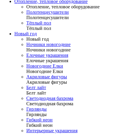
Отопление, тепловое оборудование
Отопление, тепловое оборудование
Полотенцесушители
Полотенцесушители
Тёплый пол
Тёплый пол
Новый год
Новый год
Ночники новогодние
Ночники новогодние
Елочные украшения
Елочные украшения
Новогодние Елки
Новогодние Елки
Акриловые фигуры
Акриловые фигуры
Белт лайт
Белт лайт
Светодиодная бахрома
Светодиодная бахрома
Гирлянды
Гирлянды
Гибкий неон
Гибкий неон
Интерьерные украшения