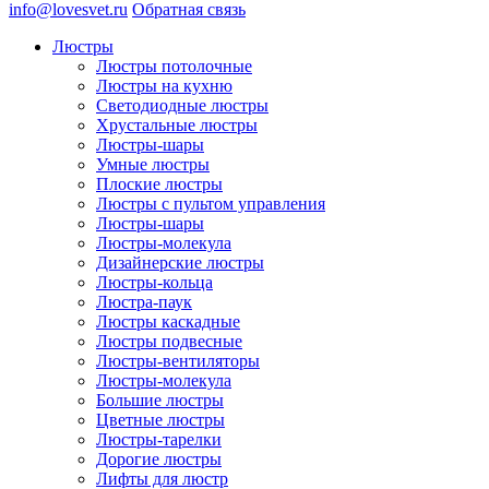
info@lovesvet.ru
Обратная связь
Люстры
Люстры потолочные
Люстры на кухню
Светодиодные люстры
Хрустальные люстры
Люстры-шары
Умные люстры
Плоские люстры
Люстры с пультом управления
Люстры-шары
Люстры-молекула
Дизайнерские люстры
Люстры-кольца
Люстра-паук
Люстры каскадные
Люстры подвесные
Люстры-вентиляторы
Люстры-молекула
Большие люстры
Цветные люстры
Люстры-тарелки
Дорогие люстры
Лифты для люстр