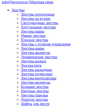
info@lovesvet.ru
Обратная связь
Люстры
Люстры потолочные
Люстры на кухню
Светодиодные люстры
Хрустальные люстры
Люстры-шары
Умные люстры
Плоские люстры
Люстры с пультом управления
Люстры-шары
Люстры-молекула
Дизайнерские люстры
Люстры-кольца
Люстра-паук
Люстры каскадные
Люстры подвесные
Люстры-вентиляторы
Люстры-молекула
Большие люстры
Цветные люстры
Люстры-тарелки
Дорогие люстры
Лифты для люстр