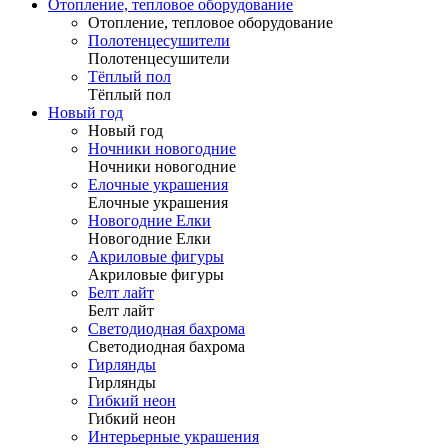
Отопление, тепловое оборудование
Отопление, тепловое оборудование
Полотенцесушители
Полотенцесушители
Тёплый пол
Тёплый пол
Новый год
Новый год
Ночники новогодние
Ночники новогодние
Елочные украшения
Елочные украшения
Новогодние Елки
Новогодние Елки
Акриловые фигуры
Акриловые фигуры
Белт лайт
Белт лайт
Светодиодная бахрома
Светодиодная бахрома
Гирлянды
Гирлянды
Гибкий неон
Гибкий неон
Интерьерные украшения