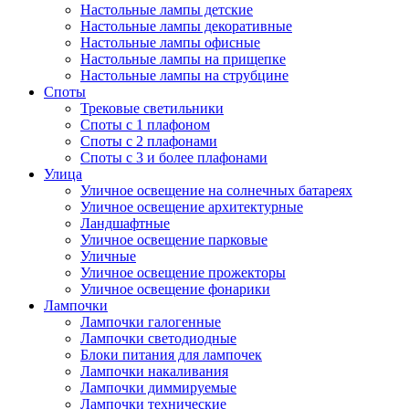
Настольные лампы детские
Настольные лампы декоративные
Настольные лампы офисные
Настольные лампы на прищепке
Настольные лампы на струбцине
Споты
Трековые светильники
Споты с 1 плафоном
Споты с 2 плафонами
Споты с 3 и более плафонами
Улица
Уличное освещение на солнечных батареях
Уличное освещение архитектурные
Ландшафтные
Уличное освещение парковые
Уличные
Уличное освещение прожекторы
Уличное освещение фонарики
Лампочки
Лампочки галогенные
Лампочки светодиодные
Блоки питания для лампочек
Лампочки накаливания
Лампочки диммируемые
Лампочки технические