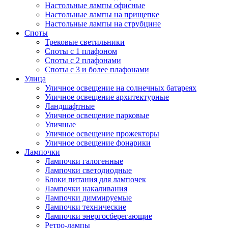
Настольные лампы офисные
Настольные лампы на прищепке
Настольные лампы на струбцине
Споты
Трековые светильники
Споты с 1 плафоном
Споты с 2 плафонами
Споты с 3 и более плафонами
Улица
Уличное освещение на солнечных батареях
Уличное освещение архитектурные
Ландшафтные
Уличное освещение парковые
Уличные
Уличное освещение прожекторы
Уличное освещение фонарики
Лампочки
Лампочки галогенные
Лампочки светодиодные
Блоки питания для лампочек
Лампочки накаливания
Лампочки диммируемые
Лампочки технические
Лампочки энергосберегающие
Ретро-лампы