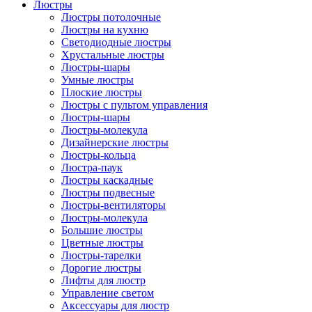
Люстры
Люстры потолочные
Люстры на кухню
Светодиодные люстры
Хрустальные люстры
Люстры-шары
Умные люстры
Плоские люстры
Люстры с пультом управления
Люстры-шары
Люстры-молекула
Дизайнерские люстры
Люстры-кольца
Люстра-паук
Люстры каскадные
Люстры подвесные
Люстры-вентиляторы
Люстры-молекула
Большие люстры
Цветные люстры
Люстры-тарелки
Дорогие люстры
Лифты для люстр
Управление светом
Аксессуары для люстр