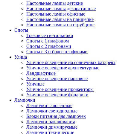
Настольные лампы детские
Настольные лампы декоративные
Настольные лампы офисные
Настольные лампы на прищепке
Настольные лампы на струбцине
Споты
Трековые светильники
Споты с 1 плафоном
Споты с 2 плафонами
Споты с 3 и более плафонами
Улица
Уличное освещение на солнечных батареях
Уличное освещение архитектурные
Ландшафтные
Уличное освещение парковые
Уличные
Уличное освещение прожекторы
Уличное освещение фонарики
Лампочки
Лампочки галогенные
Лампочки светодиодные
Блоки питания для лампочек
Лампочки накаливания
Лампочки диммируемые
Лампочки технические