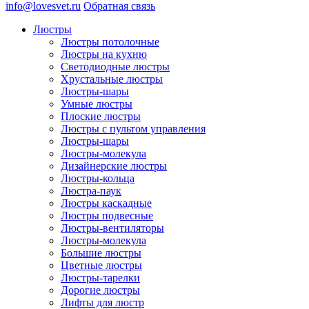
info@lovesvet.ru
Обратная связь
Люстры
Люстры потолочные
Люстры на кухню
Светодиодные люстры
Хрустальные люстры
Люстры-шары
Умные люстры
Плоские люстры
Люстры с пультом управления
Люстры-шары
Люстры-молекула
Дизайнерские люстры
Люстры-кольца
Люстра-паук
Люстры каскадные
Люстры подвесные
Люстры-вентиляторы
Люстры-молекула
Большие люстры
Цветные люстры
Люстры-тарелки
Дорогие люстры
Лифты для люстр