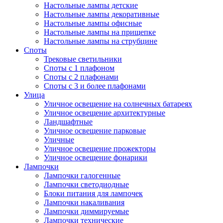
Настольные лампы детские
Настольные лампы декоративные
Настольные лампы офисные
Настольные лампы на прищепке
Настольные лампы на струбцине
Споты
Трековые светильники
Споты с 1 плафоном
Споты с 2 плафонами
Споты с 3 и более плафонами
Улица
Уличное освещение на солнечных батареях
Уличное освещение архитектурные
Ландшафтные
Уличное освещение парковые
Уличные
Уличное освещение прожекторы
Уличное освещение фонарики
Лампочки
Лампочки галогенные
Лампочки светодиодные
Блоки питания для лампочек
Лампочки накаливания
Лампочки диммируемые
Лампочки технические