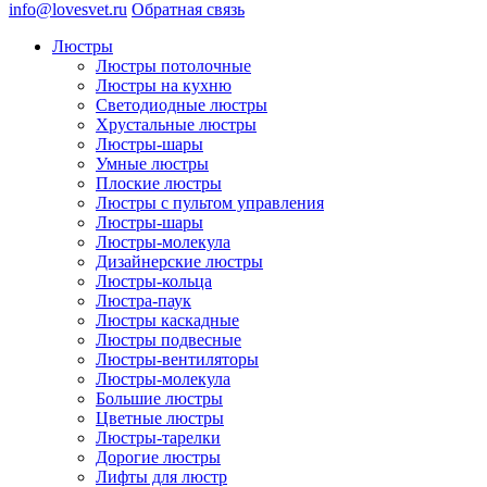
info@lovesvet.ru
Обратная связь
Люстры
Люстры потолочные
Люстры на кухню
Светодиодные люстры
Хрустальные люстры
Люстры-шары
Умные люстры
Плоские люстры
Люстры с пультом управления
Люстры-шары
Люстры-молекула
Дизайнерские люстры
Люстры-кольца
Люстра-паук
Люстры каскадные
Люстры подвесные
Люстры-вентиляторы
Люстры-молекула
Большие люстры
Цветные люстры
Люстры-тарелки
Дорогие люстры
Лифты для люстр