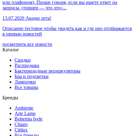
или плафоном). Проще говоря, если вы ищете ответ на
запросы «торшер — что это»...
13.07.2020
Акции лета!
Описание тестовое чтобы увидеть как и где оно отображается
в превью новостей
посмотреть все новости
Каталог
Скидки
Распродажа
Бактерицидные рециркуляторы
Бра и подсветки
Лампочки
Все товары
Бренды
Ambiente
Arte Lamp
Bohemia Ivele
Chiaro
Citilux
Все бренды