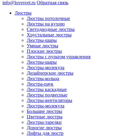
info@lovesvet.ru
Обратная связь
Люстры
Люстры потолочные
Люстры на кухню
Светодиодные люстры
Хрустальные люстры
Люстры-шары
Умные люстры
Плоские люстры
Люстры с пультом управления
Люстры-шары
Люстры-молекула
Дизайнерские люстры
Люстры-кольца
Люстра-паук
Люстры каскадные
Люстры подвесные
Люстры-вентиляторы
Люстры-молекула
Большие люстры
Цветные люстры
Люстры-тарелки
Дорогие люстры
Лифты для люстр