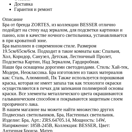
Доставка
Гарантия и ремонт
Описание
Бра от бренда ZORTES, из коллекции BESSER отлично
подойдет на стену над зеркалом, для подсветки картинки и
панно, или в качестве ночного светильника, устанавливается
в при кроватной зоне.
Бра выполнен в современном стиле. Размером
19.5см/65см/6см. Подходит в такие комнаты как: Спальня,
Хол, Коридор, Санузел, Детская, Лестничный Пролет,
Подсветка Картин, Над Зеркалом, Гардиробная.
Наши бра оснащены дорогими светодиодами. Стиль: Хай-тек,
Модерн, Неоклассика. Бра изготовлен из таких материалов
как: Сталь, Алюминий, Пк Также используется порошковая
краска, которая не имеет запаха так как технологи окраски
осуществляются в печах для запекания полимерной основы
краски. Все элементы металлического цвета окрашиваются
гальваническим способом и покрываются защитным слоем
прозрачного лака.
В нашем магазине вы можете найти множество других
Подвесных светильников, Бра, Настенных светильник.
Изделие: Бра, Арт.: ZRS.64705.14, Мощность: 14W,
Напряжение: 185В-245В, Коллекция: BESSER, Цвет:
Античная Бронза, Матер