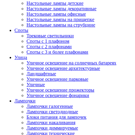
Настольные лампы детские
Настольные лампы декоративные
Настольные лампы офисные
Настольные лампы на прищепке
Настольные лампы на струбцине
Споты
Трековые светильники
Споты с 1 плафоном
Споты с 2 плафонами
Споты с 3 и более плафонами
Улица
Уличное освещение на солнечных батареях
Уличное освещение архитектурные
Ландшафтные
Уличное освещение парковые
Уличные
Уличное освещение прожекторы
Уличное освещение фонарики
Лампочки
Лампочки галогенные
Лампочки светодиодные
Блоки питания для лампочек
Лампочки накаливания
Лампочки диммируемые
Лампочки технические