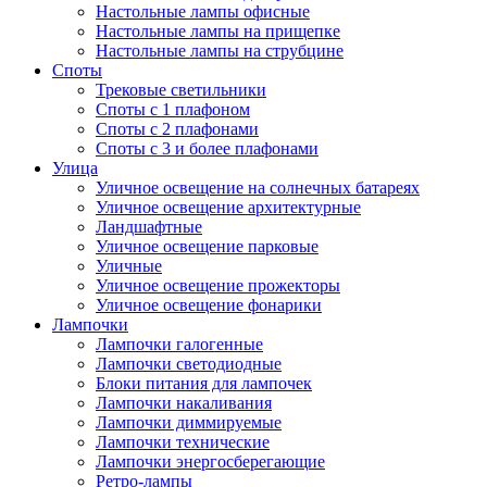
Настольные лампы офисные
Настольные лампы на прищепке
Настольные лампы на струбцине
Споты
Трековые светильники
Споты с 1 плафоном
Споты с 2 плафонами
Споты с 3 и более плафонами
Улица
Уличное освещение на солнечных батареях
Уличное освещение архитектурные
Ландшафтные
Уличное освещение парковые
Уличные
Уличное освещение прожекторы
Уличное освещение фонарики
Лампочки
Лампочки галогенные
Лампочки светодиодные
Блоки питания для лампочек
Лампочки накаливания
Лампочки диммируемые
Лампочки технические
Лампочки энергосберегающие
Ретро-лампы