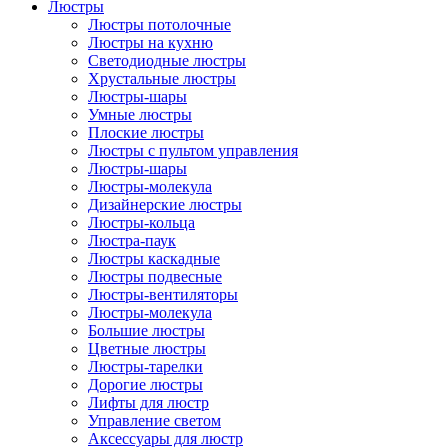
Люстры
Люстры потолочные
Люстры на кухню
Светодиодные люстры
Хрустальные люстры
Люстры-шары
Умные люстры
Плоские люстры
Люстры с пультом управления
Люстры-шары
Люстры-молекула
Дизайнерские люстры
Люстры-кольца
Люстра-паук
Люстры каскадные
Люстры подвесные
Люстры-вентиляторы
Люстры-молекула
Большие люстры
Цветные люстры
Люстры-тарелки
Дорогие люстры
Лифты для люстр
Управление светом
Аксессуары для люстр