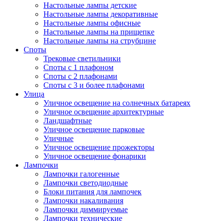
Настольные лампы детские
Настольные лампы декоративные
Настольные лампы офисные
Настольные лампы на прищепке
Настольные лампы на струбцине
Споты
Трековые светильники
Споты с 1 плафоном
Споты с 2 плафонами
Споты с 3 и более плафонами
Улица
Уличное освещение на солнечных батареях
Уличное освещение архитектурные
Ландшафтные
Уличное освещение парковые
Уличные
Уличное освещение прожекторы
Уличное освещение фонарики
Лампочки
Лампочки галогенные
Лампочки светодиодные
Блоки питания для лампочек
Лампочки накаливания
Лампочки диммируемые
Лампочки технические