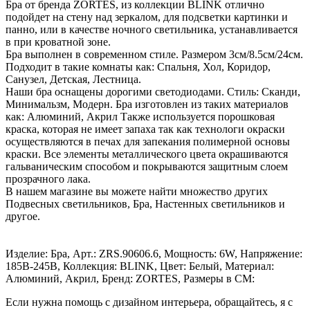
Бра от бренда ZORTES, из коллекции BLINK отлично
подойдет на стену над зеркалом, для подсветки картинки и
панно, или в качестве ночного светильника, устанавливается
в при кроватной зоне.
Бра выполнен в современном стиле. Размером 3см/8.5см/24см.
Подходит в такие комнаты как: Спальня, Хол, Коридор,
Санузел, Детская, Лестница.
Наши бра оснащены дорогими светодиодами. Стиль: Сканди,
Минимальзм, Модерн. Бра изготовлен из таких материалов
как: Алюминий, Акрил Также используется порошковая
краска, которая не имеет запаха так как технологи окраски
осуществляются в печах для запекания полимерной основы
краски. Все элементы металлического цвета окрашиваются
гальваническим способом и покрываются защитным слоем
прозрачного лака.
В нашем магазине вы можете найти множество других
Подвесных светильников, Бра, Настенных светильников и
другое.
Изделие: Бра, Арт.: ZRS.90606.6, Мощность: 6W, Напряжение:
185В-245В, Коллекция: BLINK, Цвет: Белый, Материал:
Алюминий, Акрил, Бренд: ZORTES, Размеры в СМ:
Если нужна помощь с дизайном интерьера, обращайтесь, я с