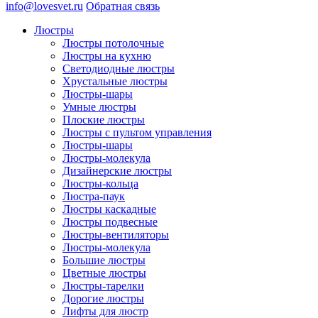
info@lovesvet.ru
Обратная связь
Люстры
Люстры потолочные
Люстры на кухню
Светодиодные люстры
Хрустальные люстры
Люстры-шары
Умные люстры
Плоские люстры
Люстры с пультом управления
Люстры-шары
Люстры-молекула
Дизайнерские люстры
Люстры-кольца
Люстра-паук
Люстры каскадные
Люстры подвесные
Люстры-вентиляторы
Люстры-молекула
Большие люстры
Цветные люстры
Люстры-тарелки
Дорогие люстры
Лифты для люстр