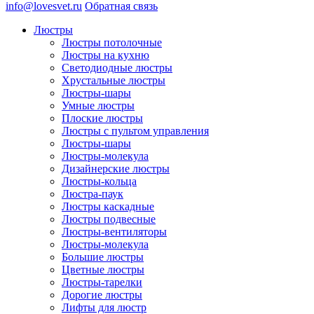
info@lovesvet.ru
Обратная связь
Люстры
Люстры потолочные
Люстры на кухню
Светодиодные люстры
Хрустальные люстры
Люстры-шары
Умные люстры
Плоские люстры
Люстры с пультом управления
Люстры-шары
Люстры-молекула
Дизайнерские люстры
Люстры-кольца
Люстра-паук
Люстры каскадные
Люстры подвесные
Люстры-вентиляторы
Люстры-молекула
Большие люстры
Цветные люстры
Люстры-тарелки
Дорогие люстры
Лифты для люстр