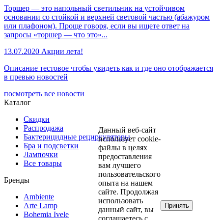
Торшер — это напольный светильник на устойчивом
основании со стойкой и верхней световой частью (абажуром
или плафоном). Проще говоря, если вы ищете ответ на
запросы «торшер — что это»...
13.07.2020
Акции лета!
Описание тестовое чтобы увидеть как и где оно отображается
в превью новостей
посмотреть все новости
Каталог
Скидки
Распродажа
Данный веб-сайт
Бактерицидные рециркуляторы
использует cookie-
Бра и подсветки
файлы в целях
Лампочки
предоставления
Все товары
вам лучшего
пользовательского
Бренды
опыта на нашем
сайте. Продолжая
Ambiente
использовать
Arte Lamp
Принять
данный сайт, вы
Bohemia Ivele
соглашаетесь с