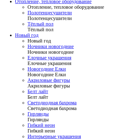
Отопление, тепловое оборудование
Отопление, тепловое оборудование
Полотенцесушители
Полотенцесушители
Тёплый пол
Тёплый пол
Новый год
Новый год
Ночники новогодние
Ночники новогодние
Елочные украшения
Елочные украшения
Новогодние Елки
Новогодние Елки
Акриловые фигуры
Акриловые фигуры
Белт лайт
Белт лайт
Светодиодная бахрома
Светодиодная бахрома
Гирлянды
Гирлянды
Гибкий неон
Гибкий неон
Интерьерные украшения