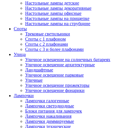
Настольные лампы детские
Настольные лампы декоративные
Настольные лампы офисные
Настольные лампы на прищепке
Настольные лампы на струбцине
Споты
Трековые светильники
Споты с 1 плафоном
Споты с 2 плафонами
Споты с 3 и более плафонами
Улица
Уличное освещение на солнечных батареях
Уличное освещение архитектурные
Ландшафтные
Уличное освещение парковые
Уличные
Уличное освещение прожекторы
Уличное освещение фонарики
Лампочки
Лампочки галогенные
Лампочки светодиодные
Блоки питания для лампочек
Лампочки накаливания
Лампочки диммируемые
Лампочки технические