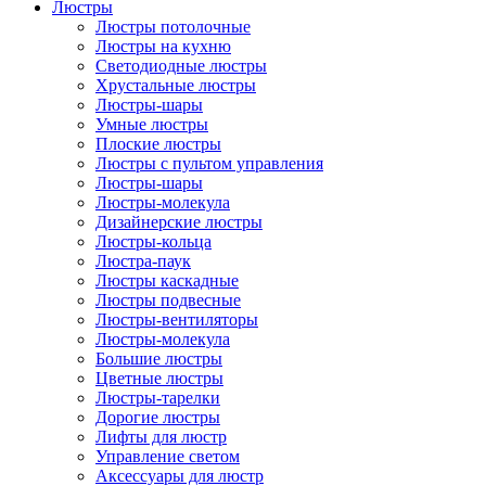
Люстры
Люстры потолочные
Люстры на кухню
Светодиодные люстры
Хрустальные люстры
Люстры-шары
Умные люстры
Плоские люстры
Люстры с пультом управления
Люстры-шары
Люстры-молекула
Дизайнерские люстры
Люстры-кольца
Люстра-паук
Люстры каскадные
Люстры подвесные
Люстры-вентиляторы
Люстры-молекула
Большие люстры
Цветные люстры
Люстры-тарелки
Дорогие люстры
Лифты для люстр
Управление светом
Аксессуары для люстр