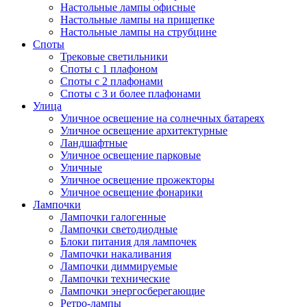
Настольные лампы офисные
Настольные лампы на прищепке
Настольные лампы на струбцине
Споты
Трековые светильники
Споты с 1 плафоном
Споты с 2 плафонами
Споты с 3 и более плафонами
Улица
Уличное освещение на солнечных батареях
Уличное освещение архитектурные
Ландшафтные
Уличное освещение парковые
Уличные
Уличное освещение прожекторы
Уличное освещение фонарики
Лампочки
Лампочки галогенные
Лампочки светодиодные
Блоки питания для лампочек
Лампочки накаливания
Лампочки диммируемые
Лампочки технические
Лампочки энергосберегающие
Ретро-лампы