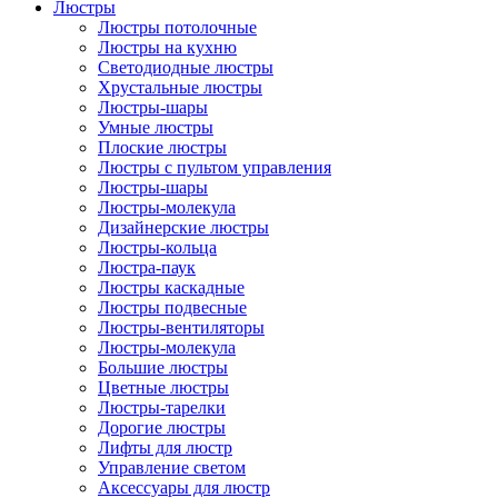
Люстры
Люстры потолочные
Люстры на кухню
Светодиодные люстры
Хрустальные люстры
Люстры-шары
Умные люстры
Плоские люстры
Люстры с пультом управления
Люстры-шары
Люстры-молекула
Дизайнерские люстры
Люстры-кольца
Люстра-паук
Люстры каскадные
Люстры подвесные
Люстры-вентиляторы
Люстры-молекула
Большие люстры
Цветные люстры
Люстры-тарелки
Дорогие люстры
Лифты для люстр
Управление светом
Аксессуары для люстр