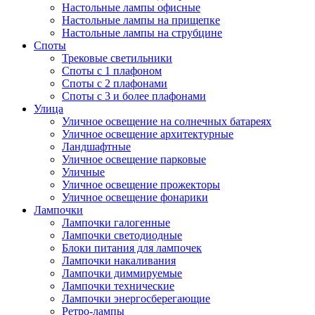
Настольные лампы офисные
Настольные лампы на прищепке
Настольные лампы на струбцине
Споты
Трековые светильники
Споты с 1 плафоном
Споты с 2 плафонами
Споты с 3 и более плафонами
Улица
Уличное освещение на солнечных батареях
Уличное освещение архитектурные
Ландшафтные
Уличное освещение парковые
Уличные
Уличное освещение прожекторы
Уличное освещение фонарики
Лампочки
Лампочки галогенные
Лампочки светодиодные
Блоки питания для лампочек
Лампочки накаливания
Лампочки диммируемые
Лампочки технические
Лампочки энергосберегающие
Ретро-лампы