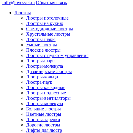
info@lovesvet.ru
Обратная связь
Люстры
Люстры потолочные
Люстры на кухню
Светодиодные люстры
Хрустальные люстры
Люстры-шары
Умные люстры
Плоские люстры
Люстры с пультом управления
Люстры-шары
Люстры-молекула
Дизайнерские люстры
Люстры-кольца
Люстра-паук
Люстры каскадные
Люстры подвесные
Люстры-вентиляторы
Люстры-молекула
Большие люстры
Цветные люстры
Люстры-тарелки
Дорогие люстры
Лифты для люстр