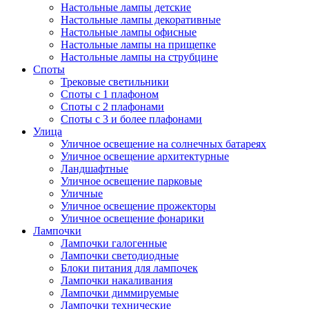
Настольные лампы детские
Настольные лампы декоративные
Настольные лампы офисные
Настольные лампы на прищепке
Настольные лампы на струбцине
Споты
Трековые светильники
Споты с 1 плафоном
Споты с 2 плафонами
Споты с 3 и более плафонами
Улица
Уличное освещение на солнечных батареях
Уличное освещение архитектурные
Ландшафтные
Уличное освещение парковые
Уличные
Уличное освещение прожекторы
Уличное освещение фонарики
Лампочки
Лампочки галогенные
Лампочки светодиодные
Блоки питания для лампочек
Лампочки накаливания
Лампочки диммируемые
Лампочки технические