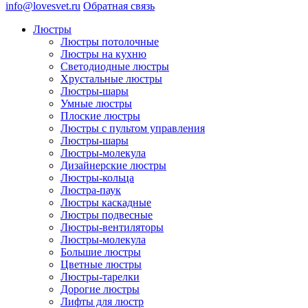
info@lovesvet.ru
Обратная связь
Люстры
Люстры потолочные
Люстры на кухню
Светодиодные люстры
Хрустальные люстры
Люстры-шары
Умные люстры
Плоские люстры
Люстры с пультом управления
Люстры-шары
Люстры-молекула
Дизайнерские люстры
Люстры-кольца
Люстра-паук
Люстры каскадные
Люстры подвесные
Люстры-вентиляторы
Люстры-молекула
Большие люстры
Цветные люстры
Люстры-тарелки
Дорогие люстры
Лифты для люстр