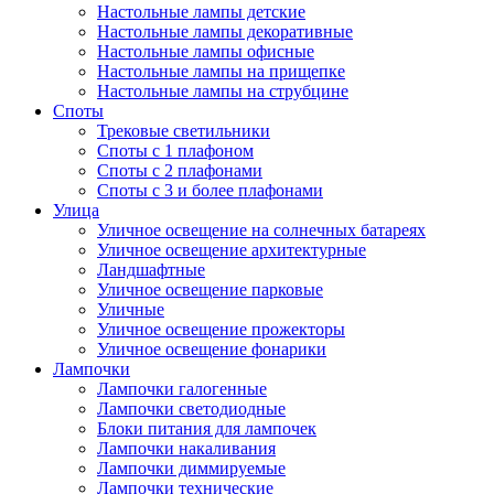
Настольные лампы детские
Настольные лампы декоративные
Настольные лампы офисные
Настольные лампы на прищепке
Настольные лампы на струбцине
Споты
Трековые светильники
Споты с 1 плафоном
Споты с 2 плафонами
Споты с 3 и более плафонами
Улица
Уличное освещение на солнечных батареях
Уличное освещение архитектурные
Ландшафтные
Уличное освещение парковые
Уличные
Уличное освещение прожекторы
Уличное освещение фонарики
Лампочки
Лампочки галогенные
Лампочки светодиодные
Блоки питания для лампочек
Лампочки накаливания
Лампочки диммируемые
Лампочки технические