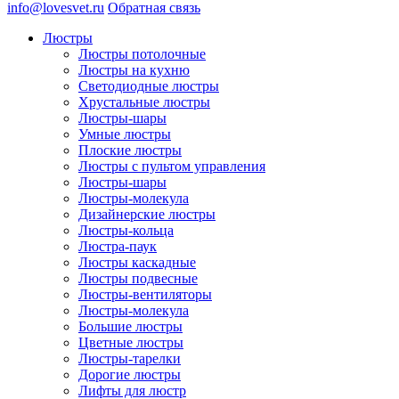
info@lovesvet.ru
Обратная связь
Люстры
Люстры потолочные
Люстры на кухню
Светодиодные люстры
Хрустальные люстры
Люстры-шары
Умные люстры
Плоские люстры
Люстры с пультом управления
Люстры-шары
Люстры-молекула
Дизайнерские люстры
Люстры-кольца
Люстра-паук
Люстры каскадные
Люстры подвесные
Люстры-вентиляторы
Люстры-молекула
Большие люстры
Цветные люстры
Люстры-тарелки
Дорогие люстры
Лифты для люстр