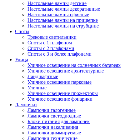
Настольные лампы детские
Настольные лампы декоративные
Настольные лампы офисные
Настольные лампы на прищепке
Настольные лампы на струбцине
Споты
Трековые светильники
Споты с 1 плафоном
Споты с 2 плафонами
Споты с 3 и более плафонами
Улица
Уличное освещение на солнечных батареях
Уличное освещение архитектурные
Ландшафтные
Уличное освещение парковые
Уличные
Уличное освещение прожекторы
Уличное освещение фонарики
Лампочки
Лампочки галогенные
Лампочки светодиодные
Блоки питания для лампочек
Лампочки накаливания
Лампочки диммируемые
Лампочки технические