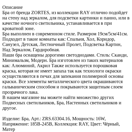
Описание
Бра от бренда ZORTES, из коллекции RAY отлично подойдет
на стену над зеркалом, для подсветки картинки и панно, или в
качестве ночного светильника, устанавливается в при
кроватной зоне.
Бра выполнен в современном стиле. Размером 19см/5см/41см.
Подходит в такие комнаты как: Спальня, Хол, Коридор,
Санузел, Детская, Лестничный Пролет, Подсветка Картин,
Над Зеркалом, Гардиробная.
Наши бра оснащены дорогими светодиодами. Стиль: Сканди,
Минимальзм, Модерн. Бра изготовлен из таких материалов
как: Алюминий, Акрил Также используется порошковая
краска, которая не имеет запаха так как технологи окраски
осуществляются в печах для запекания полимерной основы
краски. Все элементы металлического цвета окрашиваются
гальваническим способом и покрываются защитным слоем
прозрачного лака.
В нашем магазине вы можете найти множество других
Подвесных светильников, Бра, Настенных светильников и
другое.
Изделие: Бра, Арт.: ZRS.63304.16, Мощность: 16W,
Напряжение: 185В-245В, Коллекция: RAY, Цвет: Чёрный,
Матер