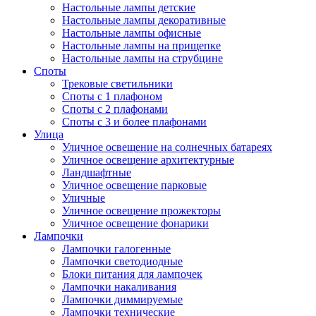
Настольные лампы детские
Настольные лампы декоративные
Настольные лампы офисные
Настольные лампы на прищепке
Настольные лампы на струбцине
Споты
Трековые светильники
Споты с 1 плафоном
Споты с 2 плафонами
Споты с 3 и более плафонами
Улица
Уличное освещение на солнечных батареях
Уличное освещение архитектурные
Ландшафтные
Уличное освещение парковые
Уличные
Уличное освещение прожекторы
Уличное освещение фонарики
Лампочки
Лампочки галогенные
Лампочки светодиодные
Блоки питания для лампочек
Лампочки накаливания
Лампочки диммируемые
Лампочки технические