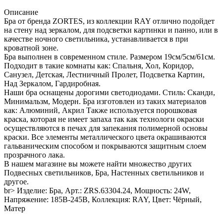
Описание
Бра от бренда ZORTES, из коллекции RAY отлично подойдет
на стену над зеркалом, для подсветки картинки и панно, или в
качестве ночного светильника, устанавливается в при
кроватной зоне.
Бра выполнен в современном стиле. Размером 19см/5см/61см.
Подходит в такие комнаты как: Спальня, Хол, Коридор,
Санузел, Детская, Лестничный Пролет, Подсветка Картин,
Над Зеркалом, Гардиробная.
Наши бра оснащены дорогими светодиодами. Стиль: Сканди,
Минимальзм, Модерн. Бра изготовлен из таких материалов
как: Алюминий, Акрил Также используется порошковая
краска, которая не имеет запаха так как технологи окраски
осуществляются в печах для запекания полимерной основы
краски. Все элементы металлического цвета окрашиваются
гальваническим способом и покрываются защитным слоем
прозрачного лака.
В нашем магазине вы можете найти множество других
Подвесных светильников, Бра, Настенных светильников и
другое.
br> Изделие: Бра, Арт.: ZRS.63304.24, Мощность: 24W,
Напряжение: 185В-245В, Коллекция: RAY, Цвет: Чёрный,
Матер