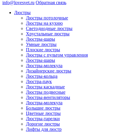
info@lovesvet.ru
Обратная связь
Люстры
Люстры потолочные
Люстры на кухню
Светодиодные люстры
Хрустальные люстры
Люстры-шары
Умные люстры
Плоские люстры
Люстры с пультом управления
Люстры-шары
Люстры-молекула
Дизайнерские люстры
Люстры-кольца
Люстра-паук
Люстры каскадные
Люстры подвесные
Люстры-вентиляторы
Люстры-молекула
Большие люстры
Цветные люстры
Люстры-тарелки
Дорогие люстры
Лифты для люстр