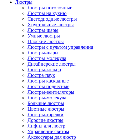
Люстры
Люстры потолочные
Люстры на кухню
Светодиодные люстры
Хрустальные люстры
Люстры-шары
Умные люстры
Плоские люстры
Люстры с пультом управления
Люстры-шары
Люстры-молекула
Дизайнерские люстры
Люстры-кольца
Люстра-паук
Люстры каскадные
Люстры подвесные
Люстры-вентиляторы
Люстры-молекула
Большие люстры
Цветные люстры
Люстры-тарелки
Дорогие люстры
Лифты для люстр
Управление светом
Аксессуары для люстр