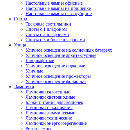
Настольные лампы офисные
Настольные лампы на прищепке
Настольные лампы на струбцине
Споты
Трековые светильники
Споты с 1 плафоном
Споты с 2 плафонами
Споты с 3 и более плафонами
Улица
Уличное освещение на солнечных батареях
Уличное освещение архитектурные
Ландшафтные
Уличное освещение парковые
Уличные
Уличное освещение прожекторы
Уличное освещение фонарики
Лампочки
Лампочки галогенные
Лампочки светодиодные
Блоки питания для лампочек
Лампочки накаливания
Лампочки диммируемые
Лампочки технические
Лампочки энергосберегающие
Ретро-лампы