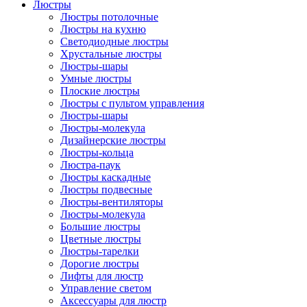
Люстры
Люстры потолочные
Люстры на кухню
Светодиодные люстры
Хрустальные люстры
Люстры-шары
Умные люстры
Плоские люстры
Люстры с пультом управления
Люстры-шары
Люстры-молекула
Дизайнерские люстры
Люстры-кольца
Люстра-паук
Люстры каскадные
Люстры подвесные
Люстры-вентиляторы
Люстры-молекула
Большие люстры
Цветные люстры
Люстры-тарелки
Дорогие люстры
Лифты для люстр
Управление светом
Аксессуары для люстр