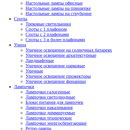
Настольные лампы офисные
Настольные лампы на прищепке
Настольные лампы на струбцине
Споты
Трековые светильники
Споты с 1 плафоном
Споты с 2 плафонами
Споты с 3 и более плафонами
Улица
Уличное освещение на солнечных батареях
Уличное освещение архитектурные
Ландшафтные
Уличное освещение парковые
Уличные
Уличное освещение прожекторы
Уличное освещение фонарики
Лампочки
Лампочки галогенные
Лампочки светодиодные
Блоки питания для лампочек
Лампочки накаливания
Лампочки диммируемые
Лампочки технические
Лампочки энергосберегающие
Ретро-лампы