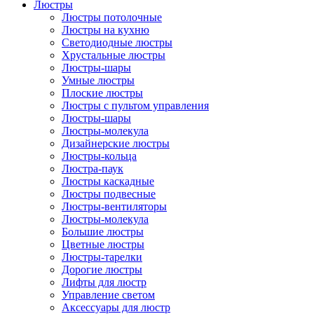
Люстры
Люстры потолочные
Люстры на кухню
Светодиодные люстры
Хрустальные люстры
Люстры-шары
Умные люстры
Плоские люстры
Люстры с пультом управления
Люстры-шары
Люстры-молекула
Дизайнерские люстры
Люстры-кольца
Люстра-паук
Люстры каскадные
Люстры подвесные
Люстры-вентиляторы
Люстры-молекула
Большие люстры
Цветные люстры
Люстры-тарелки
Дорогие люстры
Лифты для люстр
Управление светом
Аксессуары для люстр