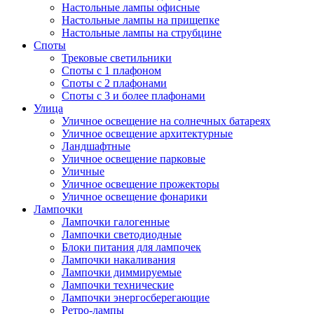
Настольные лампы офисные
Настольные лампы на прищепке
Настольные лампы на струбцине
Споты
Трековые светильники
Споты с 1 плафоном
Споты с 2 плафонами
Споты с 3 и более плафонами
Улица
Уличное освещение на солнечных батареях
Уличное освещение архитектурные
Ландшафтные
Уличное освещение парковые
Уличные
Уличное освещение прожекторы
Уличное освещение фонарики
Лампочки
Лампочки галогенные
Лампочки светодиодные
Блоки питания для лампочек
Лампочки накаливания
Лампочки диммируемые
Лампочки технические
Лампочки энергосберегающие
Ретро-лампы