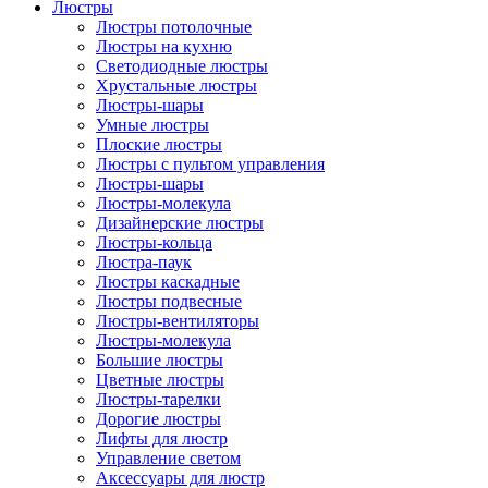
Люстры
Люстры потолочные
Люстры на кухню
Светодиодные люстры
Хрустальные люстры
Люстры-шары
Умные люстры
Плоские люстры
Люстры с пультом управления
Люстры-шары
Люстры-молекула
Дизайнерские люстры
Люстры-кольца
Люстра-паук
Люстры каскадные
Люстры подвесные
Люстры-вентиляторы
Люстры-молекула
Большие люстры
Цветные люстры
Люстры-тарелки
Дорогие люстры
Лифты для люстр
Управление светом
Аксессуары для люстр