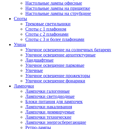
Настольные лампы офисные
Настольные лампы на прищепке
Настольные лампы на струбцине
Споты
Трековые светильники
Споты с 1 плафоном
Споты с 2 плафонами
Споты с 3 и более плафонами
Улица
Уличное освещение на солнечных батареях
Уличное освещение архитектурные
Ландшафтные
Уличное освещение парковые
Уличные
Уличное освещение прожекторы
Уличное освещение фонарики
Лампочки
Лампочки галогенные
Лампочки светодиодные
Блоки питания для лампочек
Лампочки накаливания
Лампочки диммируемые
Лампочки технические
Лампочки энергосберегающие
Ретро-лампы