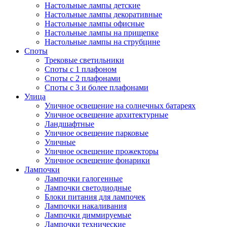
Настольные лампы детские
Настольные лампы декоративные
Настольные лампы офисные
Настольные лампы на прищепке
Настольные лампы на струбцине
Споты
Трековые светильники
Споты с 1 плафоном
Споты с 2 плафонами
Споты с 3 и более плафонами
Улица
Уличное освещение на солнечных батареях
Уличное освещение архитектурные
Ландшафтные
Уличное освещение парковые
Уличные
Уличное освещение прожекторы
Уличное освещение фонарики
Лампочки
Лампочки галогенные
Лампочки светодиодные
Блоки питания для лампочек
Лампочки накаливания
Лампочки диммируемые
Лампочки технические