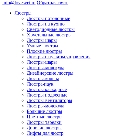
info@lovesvet.ru
Обратная связь
Люстры
Люстры потолочные
Люстры на кухню
Светодиодные люстры
Хрустальные люстры
Люстры-шары
Умные люстры
Плоские люстры
Люстры с пультом управления
Люстры-шары
Люстры-молекула
Дизайнерские люстры
Люстры-кольца
Люстра-паук
Люстры каскадные
Люстры подвесные
Люстры-вентиляторы
Люстры-молекула
Большие люстры
Цветные люстры
Люстры-тарелки
Дорогие люстры
Лифты для люстр