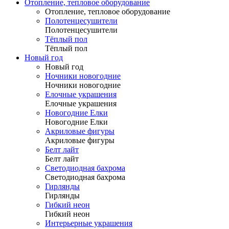
Отопление, тепловое оборудование
Отопление, тепловое оборудование
Полотенцесушители
Полотенцесушители
Тёплый пол
Тёплый пол
Новый год
Новый год
Ночники новогодние
Ночники новогодние
Елочные украшения
Елочные украшения
Новогодние Елки
Новогодние Елки
Акриловые фигуры
Акриловые фигуры
Белт лайт
Белт лайт
Светодиодная бахрома
Светодиодная бахрома
Гирлянды
Гирлянды
Гибкий неон
Гибкий неон
Интерьерные украшения