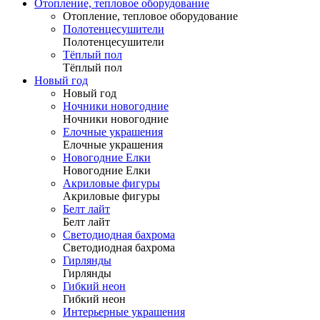
Отопление, тепловое оборудование
Отопление, тепловое оборудование
Полотенцесушители
Полотенцесушители
Тёплый пол
Тёплый пол
Новый год
Новый год
Ночники новогодние
Ночники новогодние
Елочные украшения
Елочные украшения
Новогодние Елки
Новогодние Елки
Акриловые фигуры
Акриловые фигуры
Белт лайт
Белт лайт
Светодиодная бахрома
Светодиодная бахрома
Гирлянды
Гирлянды
Гибкий неон
Гибкий неон
Интерьерные украшения