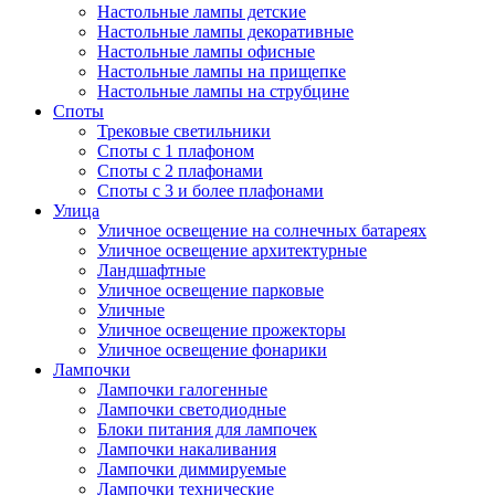
Настольные лампы детские
Настольные лампы декоративные
Настольные лампы офисные
Настольные лампы на прищепке
Настольные лампы на струбцине
Споты
Трековые светильники
Споты с 1 плафоном
Споты с 2 плафонами
Споты с 3 и более плафонами
Улица
Уличное освещение на солнечных батареях
Уличное освещение архитектурные
Ландшафтные
Уличное освещение парковые
Уличные
Уличное освещение прожекторы
Уличное освещение фонарики
Лампочки
Лампочки галогенные
Лампочки светодиодные
Блоки питания для лампочек
Лампочки накаливания
Лампочки диммируемые
Лампочки технические