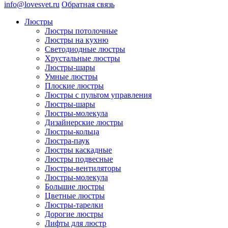
info@lovesvet.ru
Обратная связь
Люстры
Люстры потолочные
Люстры на кухню
Светодиодные люстры
Хрустальные люстры
Люстры-шары
Умные люстры
Плоские люстры
Люстры с пультом управления
Люстры-шары
Люстры-молекула
Дизайнерские люстры
Люстры-кольца
Люстра-паук
Люстры каскадные
Люстры подвесные
Люстры-вентиляторы
Люстры-молекула
Большие люстры
Цветные люстры
Люстры-тарелки
Дорогие люстры
Лифты для люстр