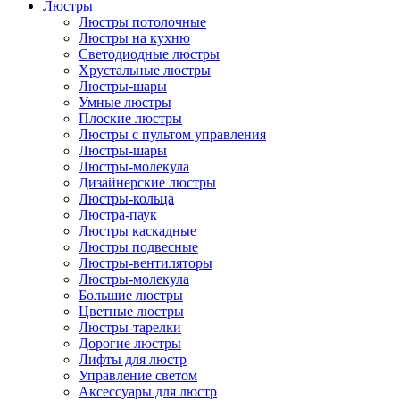
Люстры
Люстры потолочные
Люстры на кухню
Светодиодные люстры
Хрустальные люстры
Люстры-шары
Умные люстры
Плоские люстры
Люстры с пультом управления
Люстры-шары
Люстры-молекула
Дизайнерские люстры
Люстры-кольца
Люстра-паук
Люстры каскадные
Люстры подвесные
Люстры-вентиляторы
Люстры-молекула
Большие люстры
Цветные люстры
Люстры-тарелки
Дорогие люстры
Лифты для люстр
Управление светом
Аксессуары для люстр