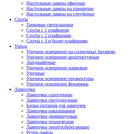
Настольные лампы офисные
Настольные лампы на прищепке
Настольные лампы на струбцине
Споты
Трековые светильники
Споты с 1 плафоном
Споты с 2 плафонами
Споты с 3 и более плафонами
Улица
Уличное освещение на солнечных батареях
Уличное освещение архитектурные
Ландшафтные
Уличное освещение парковые
Уличные
Уличное освещение прожекторы
Уличное освещение фонарики
Лампочки
Лампочки галогенные
Лампочки светодиодные
Блоки питания для лампочек
Лампочки накаливания
Лампочки диммируемые
Лампочки технические
Лампочки энергосберегающие
Ретро-лампы