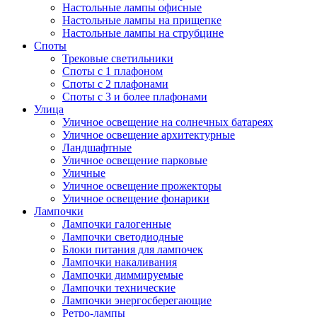
Настольные лампы офисные
Настольные лампы на прищепке
Настольные лампы на струбцине
Споты
Трековые светильники
Споты с 1 плафоном
Споты с 2 плафонами
Споты с 3 и более плафонами
Улица
Уличное освещение на солнечных батареях
Уличное освещение архитектурные
Ландшафтные
Уличное освещение парковые
Уличные
Уличное освещение прожекторы
Уличное освещение фонарики
Лампочки
Лампочки галогенные
Лампочки светодиодные
Блоки питания для лампочек
Лампочки накаливания
Лампочки диммируемые
Лампочки технические
Лампочки энергосберегающие
Ретро-лампы