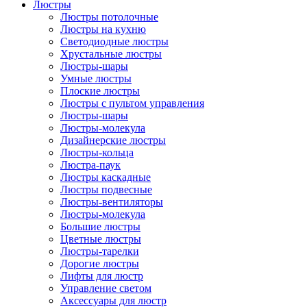
Люстры
Люстры потолочные
Люстры на кухню
Светодиодные люстры
Хрустальные люстры
Люстры-шары
Умные люстры
Плоские люстры
Люстры с пультом управления
Люстры-шары
Люстры-молекула
Дизайнерские люстры
Люстры-кольца
Люстра-паук
Люстры каскадные
Люстры подвесные
Люстры-вентиляторы
Люстры-молекула
Большие люстры
Цветные люстры
Люстры-тарелки
Дорогие люстры
Лифты для люстр
Управление светом
Аксессуары для люстр