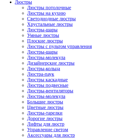
Люстры
Люстры потолочные
Люстры на кухню
Светодиодные люстры
Хрустальные люстры
Люстры-шары
Умные люстры
Плоские люстры
Люстры с пультом управления
Люстры-шары
Люстры-молекула
Дизайнерские люстры
Люстры-кольца
Люстра-паук
Люстры каскадные
Люстры подвесные
Люстры-вентиляторы
Люстры-молекула
Большие люстры
Цветные люстры
Люстры-тарелки
Дорогие люстры
Лифты для люстр
Управление светом
Аксессуары для люстр