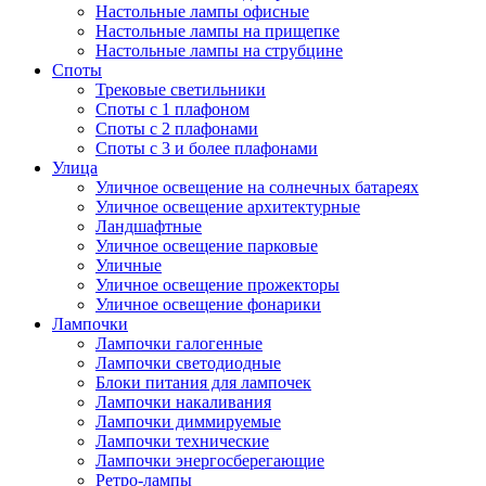
Настольные лампы офисные
Настольные лампы на прищепке
Настольные лампы на струбцине
Споты
Трековые светильники
Споты с 1 плафоном
Споты с 2 плафонами
Споты с 3 и более плафонами
Улица
Уличное освещение на солнечных батареях
Уличное освещение архитектурные
Ландшафтные
Уличное освещение парковые
Уличные
Уличное освещение прожекторы
Уличное освещение фонарики
Лампочки
Лампочки галогенные
Лампочки светодиодные
Блоки питания для лампочек
Лампочки накаливания
Лампочки диммируемые
Лампочки технические
Лампочки энергосберегающие
Ретро-лампы