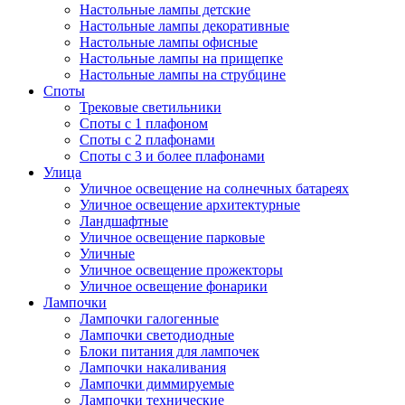
Настольные лампы детские
Настольные лампы декоративные
Настольные лампы офисные
Настольные лампы на прищепке
Настольные лампы на струбцине
Споты
Трековые светильники
Споты с 1 плафоном
Споты с 2 плафонами
Споты с 3 и более плафонами
Улица
Уличное освещение на солнечных батареях
Уличное освещение архитектурные
Ландшафтные
Уличное освещение парковые
Уличные
Уличное освещение прожекторы
Уличное освещение фонарики
Лампочки
Лампочки галогенные
Лампочки светодиодные
Блоки питания для лампочек
Лампочки накаливания
Лампочки диммируемые
Лампочки технические