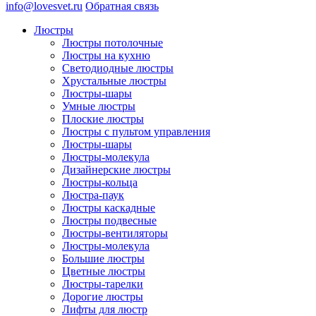
info@lovesvet.ru
Обратная связь
Люстры
Люстры потолочные
Люстры на кухню
Светодиодные люстры
Хрустальные люстры
Люстры-шары
Умные люстры
Плоские люстры
Люстры с пультом управления
Люстры-шары
Люстры-молекула
Дизайнерские люстры
Люстры-кольца
Люстра-паук
Люстры каскадные
Люстры подвесные
Люстры-вентиляторы
Люстры-молекула
Большие люстры
Цветные люстры
Люстры-тарелки
Дорогие люстры
Лифты для люстр