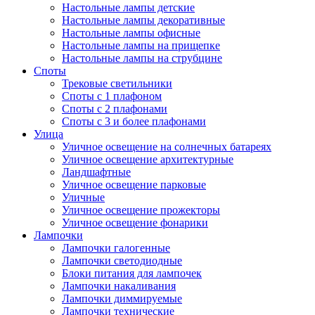
Настольные лампы детские
Настольные лампы декоративные
Настольные лампы офисные
Настольные лампы на прищепке
Настольные лампы на струбцине
Споты
Трековые светильники
Споты с 1 плафоном
Споты с 2 плафонами
Споты с 3 и более плафонами
Улица
Уличное освещение на солнечных батареях
Уличное освещение архитектурные
Ландшафтные
Уличное освещение парковые
Уличные
Уличное освещение прожекторы
Уличное освещение фонарики
Лампочки
Лампочки галогенные
Лампочки светодиодные
Блоки питания для лампочек
Лампочки накаливания
Лампочки диммируемые
Лампочки технические