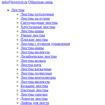
info@lovesvet.ru
Обратная связь
Люстры
Люстры потолочные
Люстры на кухню
Светодиодные люстры
Хрустальные люстры
Люстры-шары
Умные люстры
Плоские люстры
Люстры с пультом управления
Люстры-шары
Люстры-молекула
Дизайнерские люстры
Люстры-кольца
Люстра-паук
Люстры каскадные
Люстры подвесные
Люстры-вентиляторы
Люстры-молекула
Большие люстры
Цветные люстры
Люстры-тарелки
Дорогие люстры
Лифты для люстр