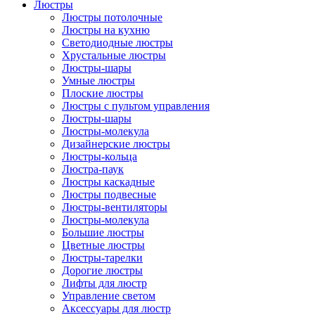
Люстры
Люстры потолочные
Люстры на кухню
Светодиодные люстры
Хрустальные люстры
Люстры-шары
Умные люстры
Плоские люстры
Люстры с пультом управления
Люстры-шары
Люстры-молекула
Дизайнерские люстры
Люстры-кольца
Люстра-паук
Люстры каскадные
Люстры подвесные
Люстры-вентиляторы
Люстры-молекула
Большие люстры
Цветные люстры
Люстры-тарелки
Дорогие люстры
Лифты для люстр
Управление светом
Аксессуары для люстр