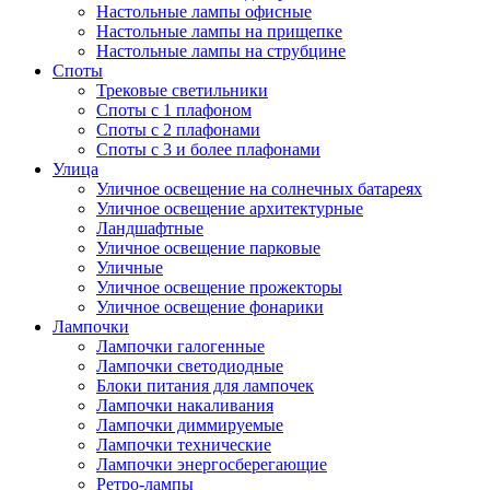
Настольные лампы офисные
Настольные лампы на прищепке
Настольные лампы на струбцине
Споты
Трековые светильники
Споты с 1 плафоном
Споты с 2 плафонами
Споты с 3 и более плафонами
Улица
Уличное освещение на солнечных батареях
Уличное освещение архитектурные
Ландшафтные
Уличное освещение парковые
Уличные
Уличное освещение прожекторы
Уличное освещение фонарики
Лампочки
Лампочки галогенные
Лампочки светодиодные
Блоки питания для лампочек
Лампочки накаливания
Лампочки диммируемые
Лампочки технические
Лампочки энергосберегающие
Ретро-лампы