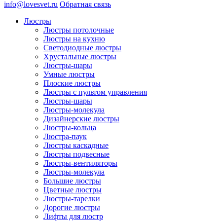
info@lovesvet.ru
Обратная связь
Люстры
Люстры потолочные
Люстры на кухню
Светодиодные люстры
Хрустальные люстры
Люстры-шары
Умные люстры
Плоские люстры
Люстры с пультом управления
Люстры-шары
Люстры-молекула
Дизайнерские люстры
Люстры-кольца
Люстра-паук
Люстры каскадные
Люстры подвесные
Люстры-вентиляторы
Люстры-молекула
Большие люстры
Цветные люстры
Люстры-тарелки
Дорогие люстры
Лифты для люстр