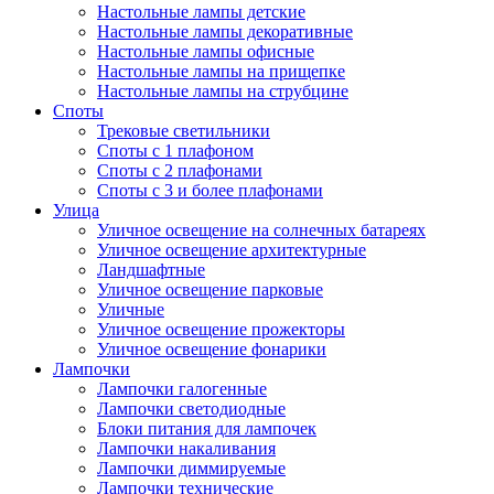
Настольные лампы детские
Настольные лампы декоративные
Настольные лампы офисные
Настольные лампы на прищепке
Настольные лампы на струбцине
Споты
Трековые светильники
Споты с 1 плафоном
Споты с 2 плафонами
Споты с 3 и более плафонами
Улица
Уличное освещение на солнечных батареях
Уличное освещение архитектурные
Ландшафтные
Уличное освещение парковые
Уличные
Уличное освещение прожекторы
Уличное освещение фонарики
Лампочки
Лампочки галогенные
Лампочки светодиодные
Блоки питания для лампочек
Лампочки накаливания
Лампочки диммируемые
Лампочки технические