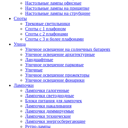
Настольные лампы офисные
Настольные лампы на прищепке
Настольные лампы на струбцине
Споты
Трековые светильники
Споты с 1 плафоном
Споты с 2 плафонами
Споты с 3 и более плафонами
Улица
Уличное освещение на солнечных батареях
Уличное освещение архитектурные
Ландшафтные
Уличное освещение парковые
Уличные
Уличное освещение прожекторы
Уличное освещение фонарики
Лампочки
Лампочки галогенные
Лампочки светодиодные
Блоки питания для лампочек
Лампочки накаливания
Лампочки диммируемые
Лампочки технические
Лампочки энергосберегающие
Ретро-лампы