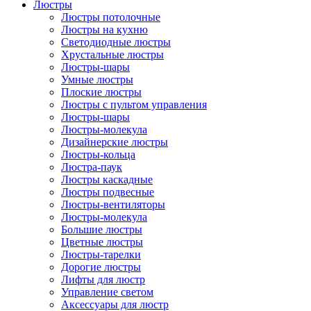
Люстры
Люстры потолочные
Люстры на кухню
Светодиодные люстры
Хрустальные люстры
Люстры-шары
Умные люстры
Плоские люстры
Люстры с пультом управления
Люстры-шары
Люстры-молекула
Дизайнерские люстры
Люстры-кольца
Люстра-паук
Люстры каскадные
Люстры подвесные
Люстры-вентиляторы
Люстры-молекула
Большие люстры
Цветные люстры
Люстры-тарелки
Дорогие люстры
Лифты для люстр
Управление светом
Аксессуары для люстр