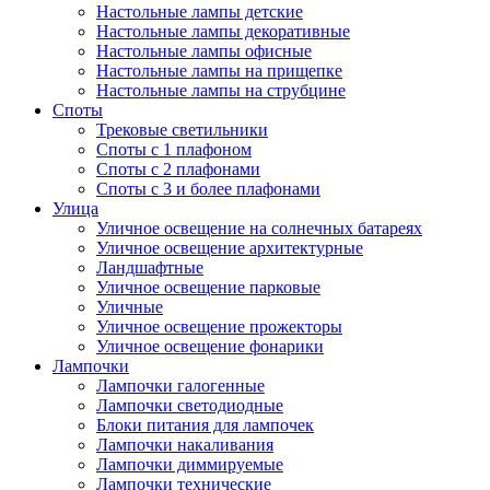
Настольные лампы детские
Настольные лампы декоративные
Настольные лампы офисные
Настольные лампы на прищепке
Настольные лампы на струбцине
Споты
Трековые светильники
Споты с 1 плафоном
Споты с 2 плафонами
Споты с 3 и более плафонами
Улица
Уличное освещение на солнечных батареях
Уличное освещение архитектурные
Ландшафтные
Уличное освещение парковые
Уличные
Уличное освещение прожекторы
Уличное освещение фонарики
Лампочки
Лампочки галогенные
Лампочки светодиодные
Блоки питания для лампочек
Лампочки накаливания
Лампочки диммируемые
Лампочки технические