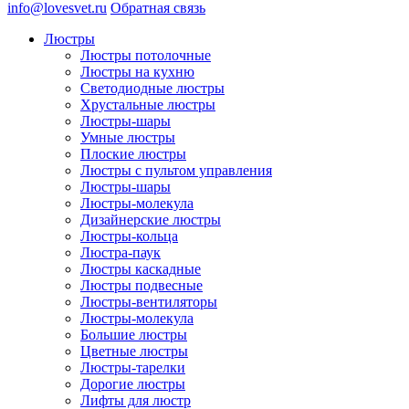
info@lovesvet.ru
Обратная связь
Люстры
Люстры потолочные
Люстры на кухню
Светодиодные люстры
Хрустальные люстры
Люстры-шары
Умные люстры
Плоские люстры
Люстры с пультом управления
Люстры-шары
Люстры-молекула
Дизайнерские люстры
Люстры-кольца
Люстра-паук
Люстры каскадные
Люстры подвесные
Люстры-вентиляторы
Люстры-молекула
Большие люстры
Цветные люстры
Люстры-тарелки
Дорогие люстры
Лифты для люстр